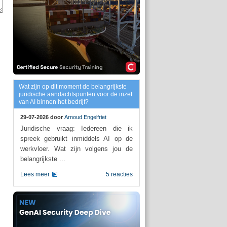
Wat zijn op dit moment de belangrijkste
juridische aandachtspunten voor de inzet
van AI binnen het bedrijf?
29-07-2026 door
Arnoud Engelfriet
Juridische vraag: Iedereen die ik
spreek gebruikt inmiddels AI op de
werkvloer. Wat zijn volgens jou de
belangrijkste ...
Lees meer
5 reacties