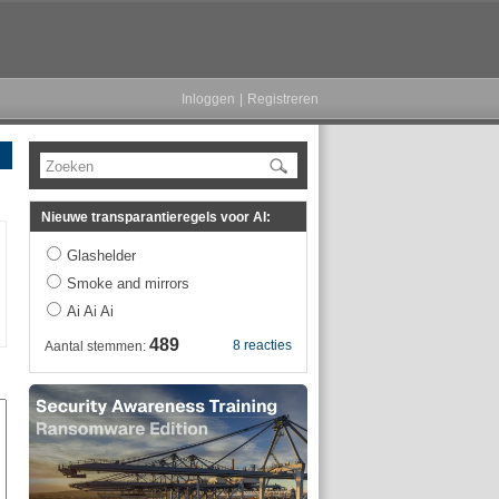
Inloggen
|
Registreren
Zoeken
Nieuwe transparantieregels voor AI:
Glashelder
Smoke and mirrors
Ai Ai Ai
489
8 reacties
Aantal stemmen: