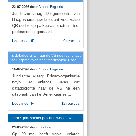
22-07-2026 door
Arnoud Engelfriet
Juridische vraag: De gemeente Den
Haag waarschuwde recent voor valse
QR-codes op parkeerautomaten. Best
professioneel gemaakt ...
Lees meer
9 reacties
Is datadoorgifte naar de VS nog rechtmatig
na uitspraak van het Amerikaanse Hof?
15-07-2026 door
Arnoud Engelfriet
Juridische vraag: Privacyorganisatie
noyb liet onlangs weten dat
datadoorgifte naar de VS na een
uitspraak van het Amerikaanse ...
Lees meer
12 reacties
Apple gaat sneller patchen wegens AI
29-06-2026 door
meidoorn
Op 29 mei heeft Apple updates