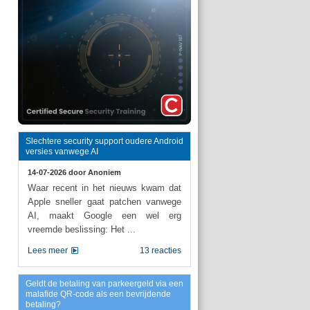
Slechtere security support oudere Android
versies vanwege AI
14-07-2026 door
Anoniem
Waar recent in het nieuws kwam dat
Apple sneller gaat patchen vanwege
AI, maakt Google een wel erg
vreemde beslissing: Het ...
Lees meer
13 reacties
Geldt de betaling van parkeergeld via een
malafide QR-code als een bevrijdende
betaling?