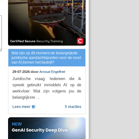
Wat zijn op dit moment de belangrijkste
juridische aandachtspunten voor de inzet
van AI binnen het bedrijf?
29-07-2026 door
Arnoud Engelfriet
Juridische vraag: Iedereen die ik
spreek gebruikt inmiddels AI op de
werkvloer. Wat zijn volgens jou de
belangrijkste ...
Lees meer
5 reacties