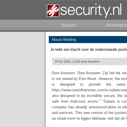
Nieuws
Achtergro
Abuse Melding
Je hebt een klacht over de onderstaande posti
24-01-2025, 13:56 door
Anoniem
Door Anoniem: Door Anoniem: Zat het lek no
is not owned by Elon Musk. However, the tech
is designed to provide the same 
https://www.ceoinfluencers.com/is-subaru-sta
also designed to be incredibly secure; the d
safe from malicious actors." "Subaru is co
company has already announced plans to rele
and services. This new version of the system i
op straat komt te liggen blijkbaar, niet dat de 