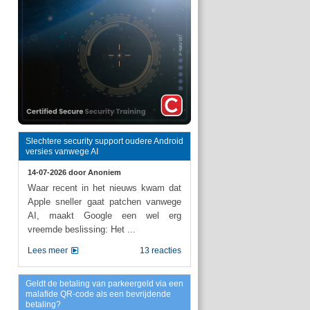
Slechtere security support oudere Android
versies vanwege AI
14-07-2026 door
Anoniem
Waar recent in het nieuws kwam dat
Apple sneller gaat patchen vanwege
AI, maakt Google een wel erg
vreemde beslissing: Het ...
Lees meer
13 reacties
Geldt de betaling van parkeergeld via een
malafide QR-code als een bevrijdende
betaling?