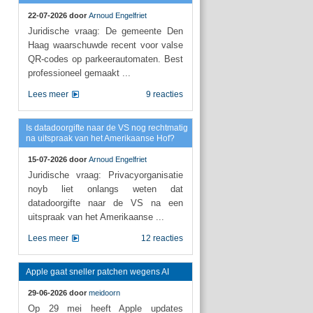
22-07-2026 door
Arnoud Engelfriet
Juridische vraag: De gemeente Den
Haag waarschuwde recent voor valse
QR-codes op parkeerautomaten. Best
professioneel gemaakt ...
Lees meer
9 reacties
Is datadoorgifte naar de VS nog rechtmatig
na uitspraak van het Amerikaanse Hof?
15-07-2026 door
Arnoud Engelfriet
Juridische vraag: Privacyorganisatie
noyb liet onlangs weten dat
datadoorgifte naar de VS na een
uitspraak van het Amerikaanse ...
Lees meer
12 reacties
Apple gaat sneller patchen wegens AI
29-06-2026 door
meidoorn
Op 29 mei heeft Apple updates