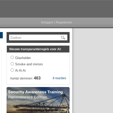
Inloggen
|
Registreren
Zoeken
Nieuwe transparantieregels voor AI:
Glashelder
Smoke and mirrors
Ai Ai Ai
463
8 reacties
Aantal stemmen: