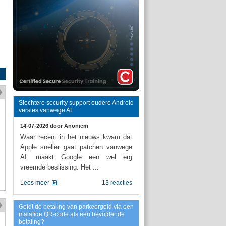
Slechtere security support oudere Android
versies vanwege AI
14-07-2026 door
Anoniem
Waar recent in het nieuws kwam dat
Apple sneller gaat patchen vanwege
AI, maakt Google een wel erg
vreemde beslissing: Het ...
Lees meer
13 reacties
Geldt de betaling van parkeergeld via een
malafide QR-code als een bevrijdende
betaling?