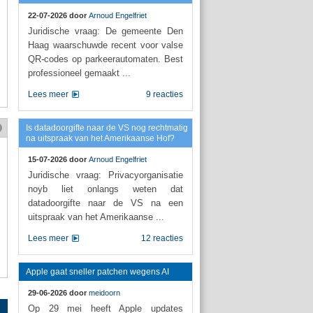
22-07-2026 door
Arnoud Engelfriet
Juridische vraag: De gemeente Den
Haag waarschuwde recent voor valse
QR-codes op parkeerautomaten. Best
professioneel gemaakt ...
Lees meer
9 reacties
Is datadoorgifte naar de VS nog rechtmatig
na uitspraak van het Amerikaanse Hof?
15-07-2026 door
Arnoud Engelfriet
Juridische vraag: Privacyorganisatie
noyb liet onlangs weten dat
datadoorgifte naar de VS na een
uitspraak van het Amerikaanse ...
Lees meer
12 reacties
Apple gaat sneller patchen wegens AI
29-06-2026 door
meidoorn
Op 29 mei heeft Apple updates