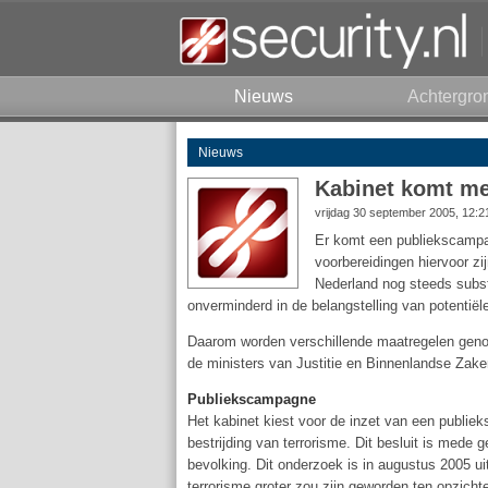
Nieuws
Achtergro
Nieuws
Kabinet komt me
vrijdag 30 september 2005, 12:
Er komt een publiekscampag
voorbereidingen hiervoor zi
Nederland nog steeds substa
onverminderd in de belangstelling van potentiële
Daarom worden verschillende maatregelen genom
de ministers van Justitie en Binnenlandse Zake
Publiekscampagne
Het kabinet kiest voor de inzet van een publie
bestrijding van terrorisme. Dit besluit is med
bevolking. Dit onderzoek is in augustus 2005 u
terrorisme groter zou zijn geworden ten opzicht