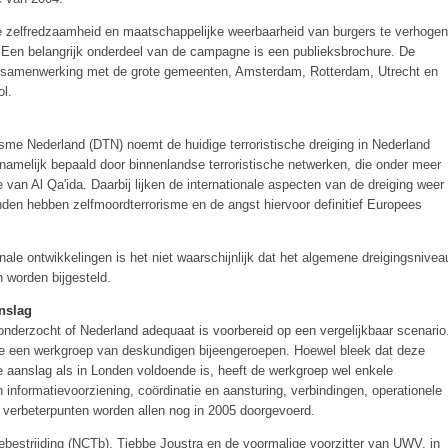
e zelfredzaamheid en maatschappelijke weerbaarheid van burgers te verhogen
. Een belangrijk onderdeel van de campagne is een publieksbrochure. De
e samenwerking met de grote gemeenten, Amsterdam, Rotterdam, Utrecht en
l.
isme Nederland (DTN) noemt de huidige terroristische dreiging in Nederland
rnamelijk bepaald door binnenlandse terroristische netwerken, die onder meer
e van Al Qa'ida. Daarbij lijken de internationale aspecten van de dreiging weer
den hebben zelfmoordterrorisme en de angst hiervoor definitief Europees
ale ontwikkelingen is het niet waarschijnlijk dat het algemene dreigingsnivea
 worden bijgesteld.
anslag
onderzocht of Nederland adequaat is voorbereid op een vergelijkbaar scenario
toe een werkgroep van deskundigen bijeengeroepen. Hoewel bleek dat deze
e aanslag als in Londen voldoende is, heeft de werkgroep wel enkele
informatievoorziening, coördinatie en aansturing, verbindingen, operationele
e verbeterpunten worden allen nog in 2005 doorgevoerd.
ebestrijding (NCTb), Tjebbe Joustra en de voormalige voorzitter van UWV, in