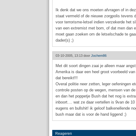
Ik denk dat we ons moeten afvragen of in dez
staat vermeld of de nieuwe zorgpolis tevens 
voor terrorisme-letsel indien verzekerde het sl
van een extremist met bom, of dat men dan ee
moet gaan zoeken om de letselschade te gaan
dader(s) ;)
03-10-2005, 13:13 door
Jochem86
Met dit soort dingen zaai je alleen maar angst 
Amerika is daar een heel groot voorbeeld van
dat bereikt!!!
Overal politie neer zetten, leger oefeningen et
controle posten op de wegen, mensen van de s
en dan het poppetje Bush dat het nog is extr
inboort.... wat ze daar vertellen is 9van de 10
eugens en bullshit! ik geloof balkenellende no
bush maar dat is voor de hand liggend ;)
Reageren