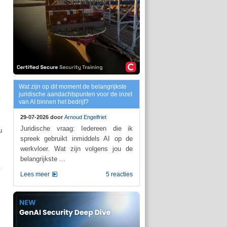
Wat zijn op dit moment de belangrijkste
juridische aandachtspunten voor de inzet
van AI binnen het bedrijf?
29-07-2026 door
Arnoud Engelfriet
Juridische vraag: Iedereen die ik
u
spreek gebruikt inmiddels AI op de
werkvloer. Wat zijn volgens jou de
belangrijkste ...
.
Lees meer
5 reacties