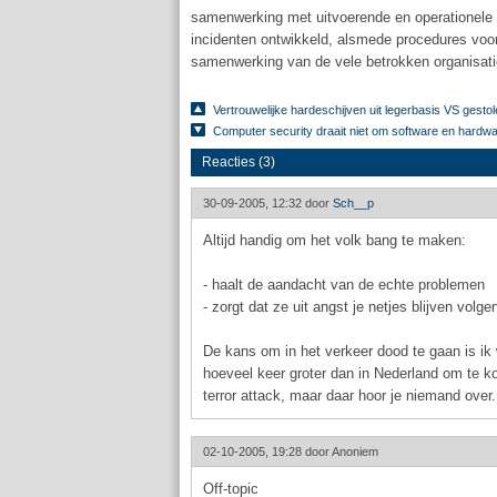
samenwerking met uitvoerende en operationele d
incidenten ontwikkeld, alsmede procedures voor 
samenwerking van de vele betrokken organisaties
Vertrouwelijke hardeschijven uit legerbasis VS gesto
Computer security draait niet om software en hardw
Reacties (3)
30-09-2005, 12:32 door
Sch__p
Altijd handig om het volk bang te maken:
- haalt de aandacht van de echte problemen
- zorgt dat ze uit angst je netjes blijven volge
De kans om in het verkeer dood te gaan is ik 
hoeveel keer groter dan in Nederland om te 
terror attack, maar daar hoor je niemand over.
02-10-2005, 19:28 door
Anoniem
Off-topic