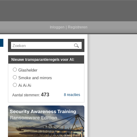
Inloggen
|
Registreren
Zoeken
Nieuwe transparantieregels voor AI:
Glashelder
Smoke and mirrors
Ai Ai Ai
473
8 reacties
Aantal stemmen: