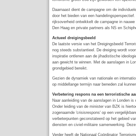
Daarnaast dient de campagne om de individuel
door het bieden van een handelingsperspectief
rijksoverheid ontwikkelt de campagne in nauw
Den Haag en private partners als NS en Schipho
Actueel dreigingsbeeld
De laatste versie van het Dreigingsbeeld Terror
nog steeds substantieel. De dreiging wordt voo
inspiratie ontlenen aan de jihadistische ideologi
aan gewicht te winnen. Met de aanslagen in Lon
grondgebied bereikt.
Gezien de dynamiek van nationale en internation
op middellange termijn naar beneden zal kunnen
Verbetering respons na een terroristische a
Naar aanleiding van de aanslagen in Londen is 
Onder leiding van de minister van BZK is hier
zogenaamde 'crisisrespons' op een vergelijkbar
verbeterpunten geconstateerd op het gebied van 
diensten en civiel-militaire samenwerking. Dez
Verder heeft de Nationaal Coördinator Terrorism