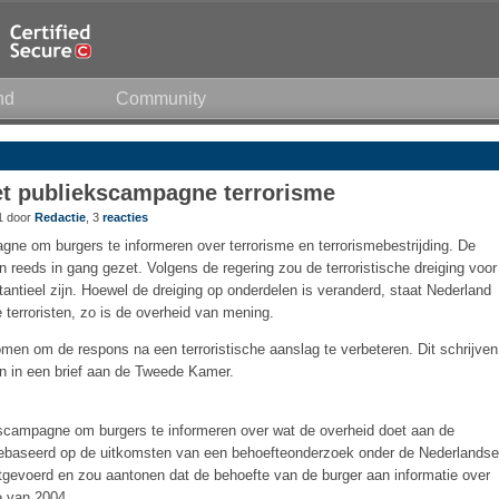
nd
Community
t publiekscampagne terrorisme
21 door
Redactie
, 3
reacties
ne om burgers te informeren over terrorisme en terrorismebestrijding. De
jn reeds in gang gezet. Volgens de regering zou de terroristische dreiging voor
ntieel zijn. Hoewel de dreiging op onderdelen is veranderd, staat Nederland
 terroristen, zo is de overheid van mening.
en om de respons na een terroristische aanslag te verbeteren. Dit schrijven
n in een brief aan de Tweede Kamer.
kscampagne om burgers te informeren over wat de overheid doet aan de
e gebaseerd op de uitkomsten van een behoefteonderzoek onder de Nederlandse
itgevoerd en zou aantonen dat de behoefte van de burger aan informatie over
e van 2004.