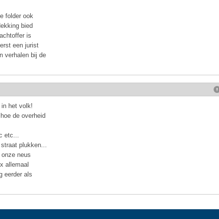
e folder ook
dekking bied
achtoffer is
rst een jurist
 verhalen bij de
in het volk!
 hoe de overheid
c etc...
traat plukken...
a onze neus
 x allemaal
g eerder als