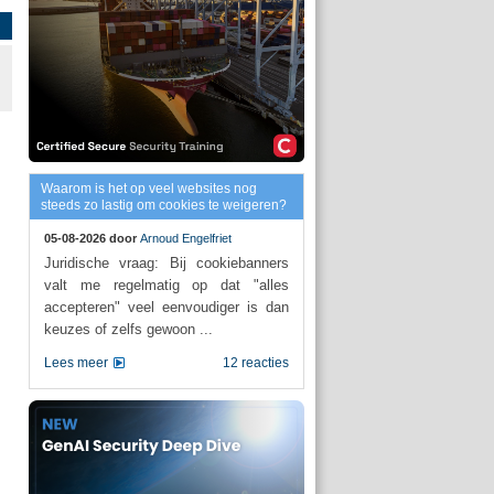
Waarom is het op veel websites nog
steeds zo lastig om cookies te weigeren?
05-08-2026 door
Arnoud Engelfriet
Juridische vraag: Bij cookiebanners
valt me regelmatig op dat "alles
accepteren" veel eenvoudiger is dan
keuzes of zelfs gewoon ...
Lees meer
12 reacties