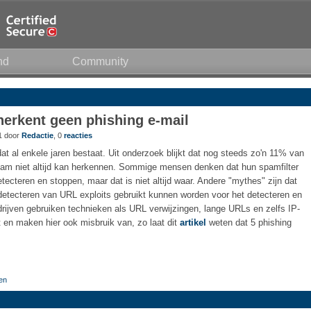
nd
Community
herkent geen phishing e-mail
51 door
Redactie
, 0
reacties
t al enkele jaren bestaat. Uit onderzoek blijkt dat nog steeds zo'n 11% van
am niet altijd kan herkennen. Sommige mensen denken dat hun spamfilter
tecteren en stoppen, maar dat is niet altijd waar. Andere "mythes" zijn dat
detecteren van URL exploits gebruikt kunnen worden voor het detecteren en
ijven gebruiken technieken als URL verwijzingen, lange URLs en zelfs IP-
t en maken hier ook misbruik van, zo laat dit
artikel
weten dat 5 phishing
len