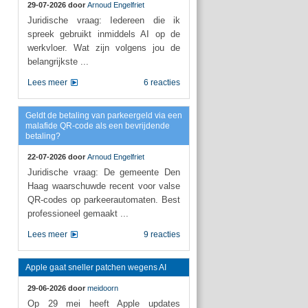
29-07-2026 door
Arnoud Engelfriet
Juridische vraag: Iedereen die ik
spreek gebruikt inmiddels AI op de
werkvloer. Wat zijn volgens jou de
belangrijkste ...
Lees meer
6 reacties
Geldt de betaling van parkeergeld via een
malafide QR-code als een bevrijdende
betaling?
22-07-2026 door
Arnoud Engelfriet
Juridische vraag: De gemeente Den
Haag waarschuwde recent voor valse
QR-codes op parkeerautomaten. Best
professioneel gemaakt ...
Lees meer
9 reacties
Apple gaat sneller patchen wegens AI
29-06-2026 door
meidoorn
Op 29 mei heeft Apple updates