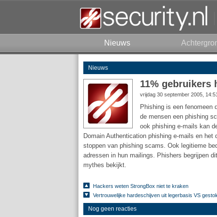
Nieuws
Achtergro
Nieuws
11% gebruikers 
vrijdag 30 september 2005, 14:
Phishing is een fenomeen da
de mensen een phishing sc
ook phishing e-mails kan de
Domain Authentication phishing e-mails en het 
stoppen van phishing scams. Ook legitieme bedr
adressen in hun mailings. Phishers begrijpen di
mythes bekijkt.
Hackers weten StrongBox niet te kraken
Vertrouwelijke hardeschijven uit legerbasis VS gesto
Nog geen reacties