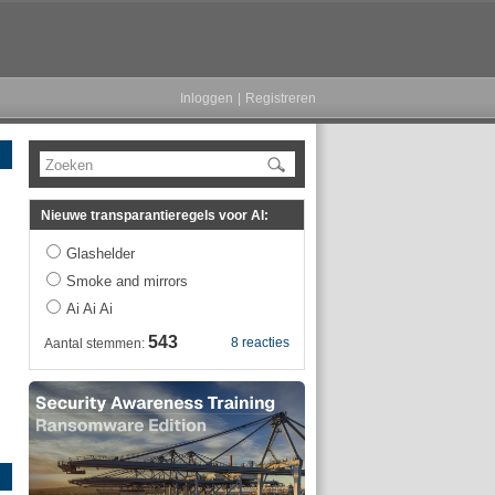
Inloggen
|
Registreren
Zoeken
Nieuwe transparantieregels voor AI:
Glashelder
Smoke and mirrors
Ai Ai Ai
543
8 reacties
Aantal stemmen: