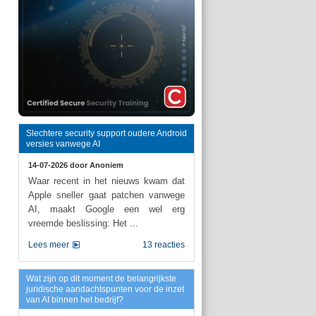
Slechtere security support oudere Android
versies vanwege AI
14-07-2026 door
Anoniem
Waar recent in het nieuws kwam dat
Apple sneller gaat patchen vanwege
AI, maakt Google een wel erg
vreemde beslissing: Het ...
Lees meer
13 reacties
Wat zijn op dit moment de belangrijkste
juridische aandachtspunten voor de inzet
van AI binnen het bedrijf?