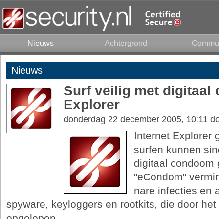
Nieuws
Achtergrond
Commun
Nieuws
Surf veilig met digitaa
Explorer
donderdag 22 december 2005, 10:11 d
Internet Explorer g
surfen kunnen si
digitaal condoom 
"eCondom" vermin
nare infecties en
spyware, keyloggers en rootkits, die door he
opgelopen.