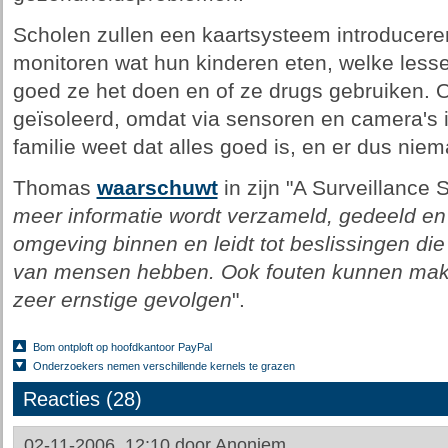
Scholen zullen een kaartsysteem introduce
monitoren wat hun kinderen eten, welke less
goed ze het doen en of ze drugs gebruiken.
geïsoleerd, omdat via sensoren en camera's i
familie weet dat alles goed is, en er dus nie
Thomas
waarschuwt
in zijn "A Surveillance 
meer informatie wordt verzameld, gedeeld en g
omgeving binnen en leidt tot beslissingen die 
van mensen hebben. Ook fouten kunnen makk
zeer ernstige gevolgen
".
Bom ontploft op hoofdkantoor PayPal
Onderzoekers nemen verschillende kernels te grazen
Reacties (28)
02-11-2006, 12:10 door
Anoniem