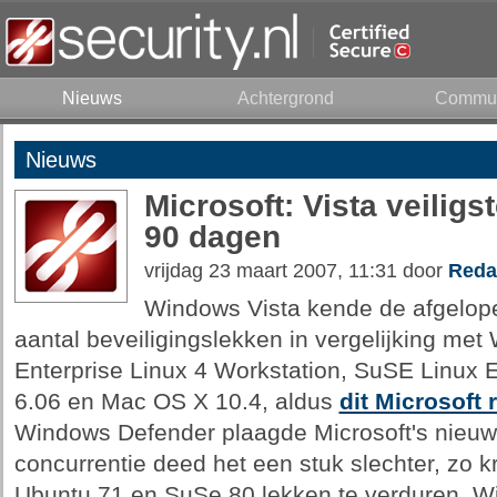
Nieuws
Achtergrond
Commun
Nieuws
Microsoft: Vista veilig
90 dagen
vrijdag 23 maart 2007, 11:31 door
Reda
Windows Vista kende de afgelop
aantal beveiligingslekken in vergelijking me
Enterprise Linux 4 Workstation, SuSE Linux 
6.06 en Mac OS X 10.4, aldus
dit Microsoft 
Windows Defender plaagde Microsoft's nieuw
concurrentie deed het een stuk slechter, zo 
Ubuntu 71 en SuSe 80 lekken te verduren. 