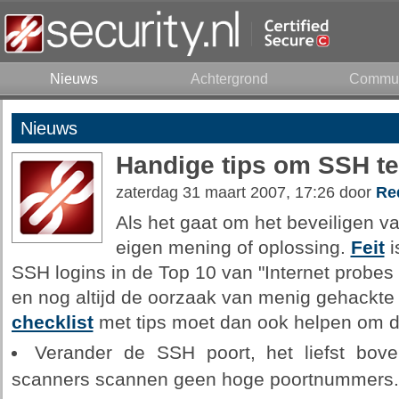
Nieuws
Achtergrond
Commun
Nieuws
Handige tips om SSH te
zaterdag 31 maart 2007, 17:26 door
Re
Als het gaat om het beveiligen v
eigen mening of oplossing.
Feit
i
SSH logins in de Top 10 van "Internet probes
en nog altijd de oorzaak van menig gehackte 
checklist
met tips moet dan ook helpen om de 
Verander de SSH poort, het liefst bo
scanners scannen geen hoge poortnummers.