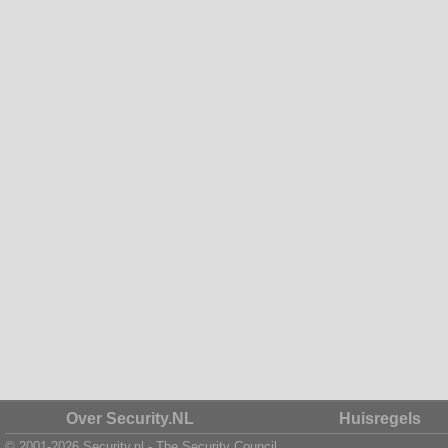
Over Security.NL
Huisregels
© 2001-2026 Security.nl - The Security Council