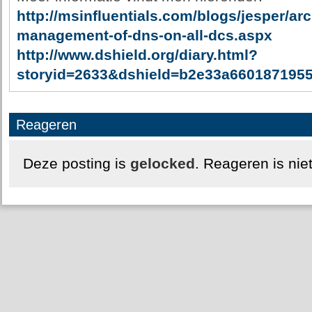
http://msinfluentials.com/blogs/jesper/arc
management-of-dns-on-all-dcs.aspx
http://www.dshield.org/diary.html?
storyid=2633&dshield=b2e33a660187195
Reageren
Deze posting is
gelocked
. Reageren is nie