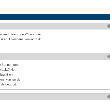
 leert daar in de VS nog niet
duiken. Overigens verwacht ik
en kunnen met
eraakt? Het
ebruikt en
nders kunnen de
de deur uit.