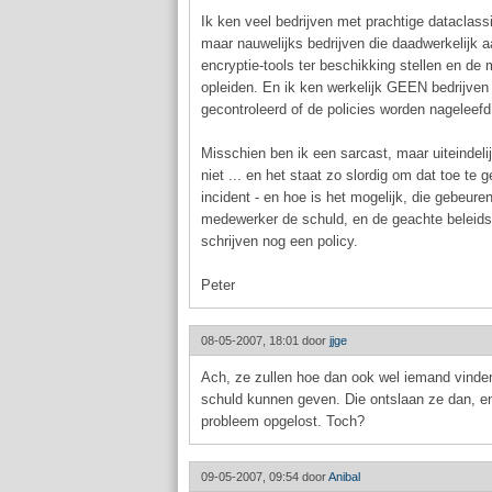
Ik ken veel bedrijven met prachtige dataclassif
maar nauwelijks bedrijven die daadwerkelijk 
encryptie-tools ter beschikking stellen en de
opleiden. En ik ken werkelijk GEEN bedrijven 
gecontroleerd of de policies worden nageleefd
Misschien ben ik een sarcast, maar uiteindel
niet ... en het staat zo slordig om dat toe t
incident - en hoe is het mogelijk, die gebeuren
medewerker de schuld, en de geachte beleidsm
schrijven nog een policy.
Peter
08-05-2007, 18:01 door
jjge
Ach, ze zullen hoe dan ook wel iemand vinde
schuld kunnen geven. Die ontslaan ze dan, en
probleem opgelost. Toch?
09-05-2007, 09:54 door
Anibal