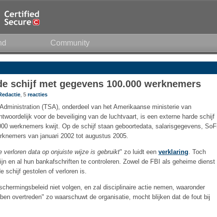
nd
Community
rde schijf met gegevens 100.000 werknemers
Redactie
, 5
reacties
 Administration (TSA), onderdeel van het Amerikaanse ministerie van
woordelijk voor de beveiliging van de luchtvaart, is een externe harde schijf
0 werknemers kwijt. Op de schijf staan geboortedata, salarisgegevens, SoFi
knemers van januari 2002 tot augustus 2005.
verloren data op onjuiste wijze is gebruikt
" zo luidt een
verklaring
. Toch
 en al hun bankafschriften te controleren. Zowel de FBI als geheime dienst
 schijf gestolen of verloren is.
hermingsbeleid niet volgen, en zal disciplinaire actie nemen, waaronder
ben overtreden" zo waarschuwt de organisatie, mocht blijken dat de fout bij