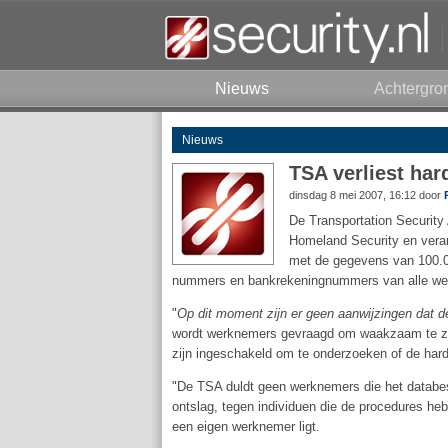
Nieuws
Achtergro
Nieuws
TSA verliest ha
dinsdag 8 mei 2007, 16:12 door
De Transportation Security
Homeland Security en verant
met de gegevens van 100.00
nummers en bankrekeningnummers van alle wer
"
Op dit moment zijn er geen aanwijzingen dat de 
wordt werknemers gevraagd om waakzaam te zijn
zijn ingeschakeld om te onderzoeken of de harde
"De TSA duldt geen werknemers die het databesc
ontslag, tegen individuen die de procedures heb
een eigen werknemer ligt.