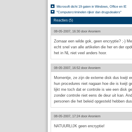
Microsoft dicht 19 gaten in Windows, Office en IE
"Computercriminelen rijker dan drugsdealers"
Reacties (5)
08-05-2007, 16:30 door
Anoniem
Zomaar een wilde gok, geen encryptie? ;-) Men
echt snel van alle artikelen die her en der op
het in NL niet veel anders hoor.
08-05-2007, 16:52 door
Anoniem
Momentje, ze zijn de externe disk dus kwijt 
hun procedures niet nagaan hoe die is kwijt g
lijkt me toch dat er controle is wie een disk g
zonder controle niet eens de deur uit kan. A
personen die het beleid opgesteld hebben dus 
08-05-2007, 17:24 door
Anoniem
NATUURLIJK geen encryptie!