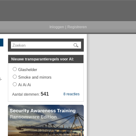
Inloggen
|
Registreren
Zoeken
Nieuwe transparantieregels voor AI:
Glashelder
Smoke and mirrors
-
Ai Ai Ai
541
8 reacties
Aantal stemmen: