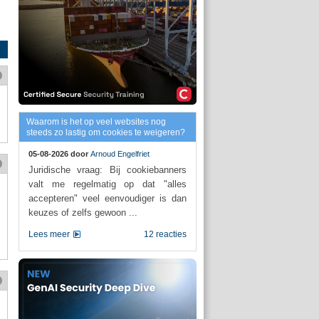
Waarom is het op veel websites nog
steeds zo lastig om cookies te weigeren?
05-08-2026 door
Arnoud Engelfriet
Juridische vraag: Bij cookiebanners
valt me regelmatig op dat "alles
accepteren" veel eenvoudiger is dan
keuzes of zelfs gewoon ...
Lees meer
12 reacties