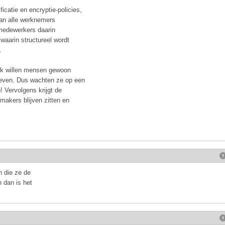
icatie en encryptie-policies,
aan alle werknemers
 medewerkers daarin
waarin structureel wordt
.
ijk willen mensen gewoon
e geven. Dus wachten ze op een
! Vervolgens krijgt de
akers blijven zitten en
n die ze de
 dan is het