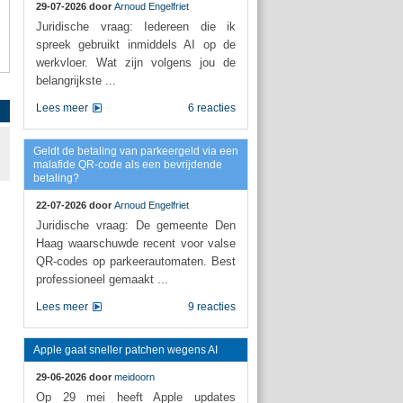
29-07-2026 door
Arnoud Engelfriet
Juridische vraag: Iedereen die ik
spreek gebruikt inmiddels AI op de
werkvloer. Wat zijn volgens jou de
belangrijkste ...
Lees meer
6 reacties
Geldt de betaling van parkeergeld via een
malafide QR-code als een bevrijdende
betaling?
22-07-2026 door
Arnoud Engelfriet
Juridische vraag: De gemeente Den
Haag waarschuwde recent voor valse
QR-codes op parkeerautomaten. Best
professioneel gemaakt ...
Lees meer
9 reacties
Apple gaat sneller patchen wegens AI
29-06-2026 door
meidoorn
Op 29 mei heeft Apple updates