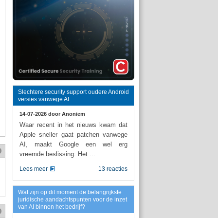
Slechtere security support oudere Android
versies vanwege AI
14-07-2026 door
Anoniem
Waar recent in het nieuws kwam dat
Apple sneller gaat patchen vanwege
AI, maakt Google een wel erg
vreemde beslissing: Het ...
Lees meer
13 reacties
Wat zijn op dit moment de belangrijkste
juridische aandachtspunten voor de inzet
van AI binnen het bedrijf?