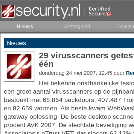
Nieuws
Achtergrond
Commun
Nieuws
29 virusscanners gete
één
donderdag 24 mei 2007, 12:45 door
Re
Het bekende onafhankelijke testo
een groot aantal virusscanners op de pijnba
bestookt met 68.864 backdoors, 407.487 Tro
en 82.659 wormen. Als beste kwam WebWasher 
gateway oplossing. De beste desktop scanner
procent AVK 2007. De slechtste beveiliging 
Associates's eTrust-VET, dat slechts 62,12% 