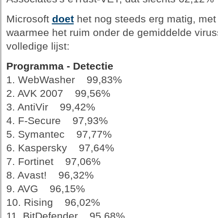
Microsoft
doet
het nog steeds erg matig, met
waarmee het ruim onder de gemiddelde viruss
volledige lijst:
Programma - Detectie
1. WebWasher 99,83%
2. AVK 2007 99,56%
3. AntiVir 99,42%
4. F-Secure 97,93%
5. Symantec 97,77%
6. Kaspersky 97,64%
7. Fortinet 97,06%
8. Avast! 96,32%
9. AVG 96,15%
10. Rising 96,02%
11. BitDefender 95,68%