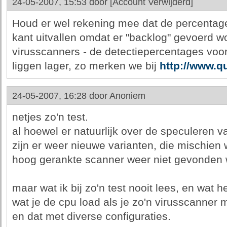
24-05-2007, 15:53 door
[Account Verwijderd]
Houd er wel rekening mee dat de percentag
kant uitvallen omdat er "backlog" gevoerd w
virusscanners - de detectiepercentages voo
liggen lager, zo merken we bij
http://www.q
24-05-2007, 16:28 door
Anoniem
netjes zo'n test.
al hoewel er natuurlijk over de speculeren v
zijn er weer nieuwe varianten, die mischien 
hoog gerankte scanner weer niet gevonden
maar wat ik bij zo'n test nooit lees, en wat he
wat je de cpu load als je zo'n virusscanner 
en dat met diverse configuraties.