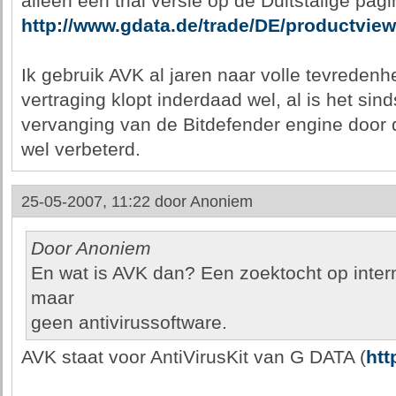
alleen een trial versie op de Duitstalige pagi
http://www.gdata.de/trade/DE/productview
Ik gebruik AVK al jaren naar volle tevredenh
vertraging klopt inderdaad wel, al is het sin
vervanging van de Bitdefender engine door 
wel verbeterd.
25-05-2007, 11:22 door
Anoniem
Door Anoniem
En wat is AVK dan? Een zoektocht op intern
maar
geen antivirussoftware.
AVK staat voor AntiVirusKit van G DATA (
htt