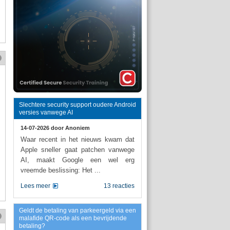
Slechtere security support oudere Android
versies vanwege AI
14-07-2026 door
Anoniem
Waar recent in het nieuws kwam dat
Apple sneller gaat patchen vanwege
AI, maakt Google een wel erg
vreemde beslissing: Het ...
Lees meer
13 reacties
Geldt de betaling van parkeergeld via een
malafide QR-code als een bevrijdende
betaling?