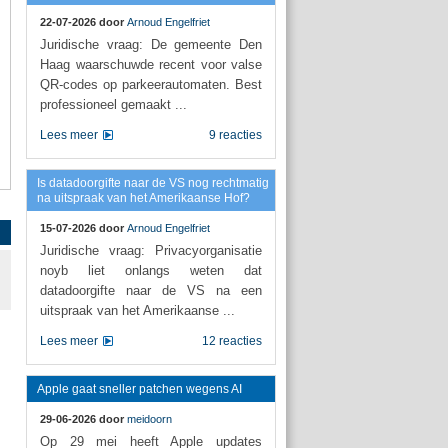
22-07-2026 door
Arnoud Engelfriet
Juridische vraag: De gemeente Den
Haag waarschuwde recent voor valse
QR-codes op parkeerautomaten. Best
professioneel gemaakt ...
Lees meer
9 reacties
Is datadoorgifte naar de VS nog rechtmatig
na uitspraak van het Amerikaanse Hof?
15-07-2026 door
Arnoud Engelfriet
Juridische vraag: Privacyorganisatie
noyb liet onlangs weten dat
datadoorgifte naar de VS na een
uitspraak van het Amerikaanse ...
Lees meer
12 reacties
Apple gaat sneller patchen wegens AI
29-06-2026 door
meidoorn
Op 29 mei heeft Apple updates