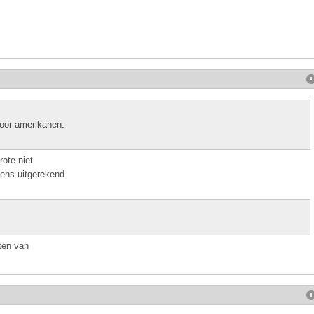
door amerikanen.
ote niet
ens uitgerekend
ten van