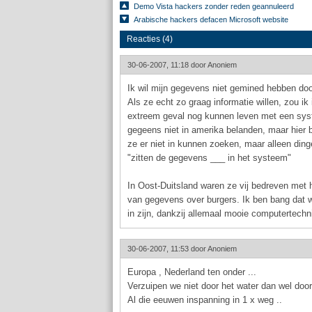
Demo Vista hackers zonder reden geannuleerd
Arabische hackers defacen Microsoft website
Reacties (4)
30-06-2007, 11:18 door
Anoniem
Ik wil mijn gegevens niet gemined hebben do
Als ze echt zo graag informatie willen, zou ik
extreem geval nog kunnen leven met een sys
gegeens niet in amerika belanden, maar hier b
ze er niet in kunnen zoeken, maar alleen din
"zitten de gegevens ___ in het systeem"
In Oost-Duitsland waren ze vij bedreven met
van gegevens over burgers. Ik ben bang dat w
in zijn, dankzij allemaal mooie computertechn
30-06-2007, 11:53 door
Anoniem
Europa , Nederland ten onder ...
Verzuipen we niet door het water dan wel door 
Al die eeuwen inspanning in 1 x weg ..