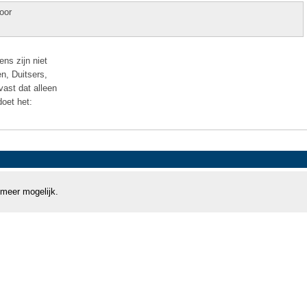
oor
ns zijn niet
n, Duitsers,
ast dat alleen
oet het:
 meer mogelijk.