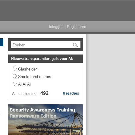
Inloggen
|
Registreren
Zoeken
Nieuwe transparantieregels voor AI:
Glashelder
Smoke and mirrors
Ai Ai Ai
492
8 reacties
Aantal stemmen:
t