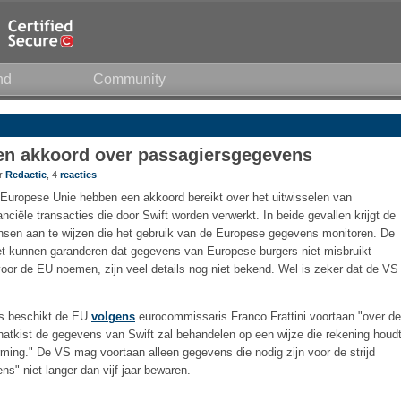
nd
Community
en akkoord over passagiersgegevens
or
Redactie
, 4
reacties
Europese Unie hebben een akkoord bereikt over het uitwisselen van
ciële transacties die door Swift worden verwerkt. In beide gevallen krijgt de
sen aan te wijzen die het gebruik van de Europese gegevens monitoren. De
t kunnen garanderen dat gegevens van Europese burgers niet misbruikt
oor de EU noemen, zijn veel details nog niet bekend. Wel is zeker dat de VS
ies beschikt de EU
volgens
eurocommissaris Franco Frattini voortaan "over de
atkist de gegevens van Swift zal behandelen op een wijze die rekening houd
ing." De VS mag voortaan alleen gegevens die nodig zijn voor de strijd
s" niet langer dan vijf jaar bewaren.