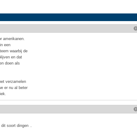
or amerikanen.
 in een
teem waarbij de
lijven en dat
gen doen als
 het verzamelen
e er nu al beter
iek.
dit soort dingen ..