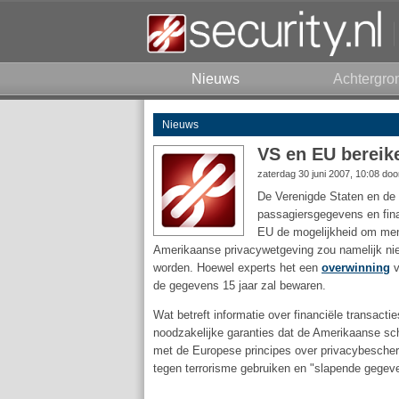
Nieuws
Achtergro
Nieuws
VS en EU bereik
zaterdag 30 juni 2007, 10:08 do
De Verenigde Staten en de 
passagiersgegevens en finan
EU de mogelijkheid om men
Amerikaanse privacywetgeving zou namelijk nie
worden. Hoewel experts het een
overwinning
v
de gegevens 15 jaar zal bewaren.
Wat betreft informatie over financiële transact
noodzakelijke garanties dat de Amerikaanse sch
met de Europese principes over privacybescherm
tegen terrorisme gebruiken en "slapende gegeven