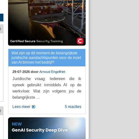
Wat zijn op dit moment de belangrijkste
juridische aandachtspunten voor de inzet
van AI binnen het bedrijf?
29-07-2026 door
Arnoud Engelfriet
Juridische vraag: Iedereen die ik
spreek gebruikt inmiddels AI op de
werkvloer. Wat zijn volgens jou de
belangrijkste ...
Lees meer
5 reacties