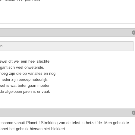
en.
oewel dit wel een heel slechte
igantisch veel onwetende,
noeg zijn die op vanalles en nog
eder zijn beroep natuurlijk,
wel is wat beter gaan moeten
 de afgelopen jaren is er vaak
enaamd vanuit Planet!! Strekking van de tekst is hetzelfde. Men gebruikte
anet het gebruik hiervan niet blokkert.