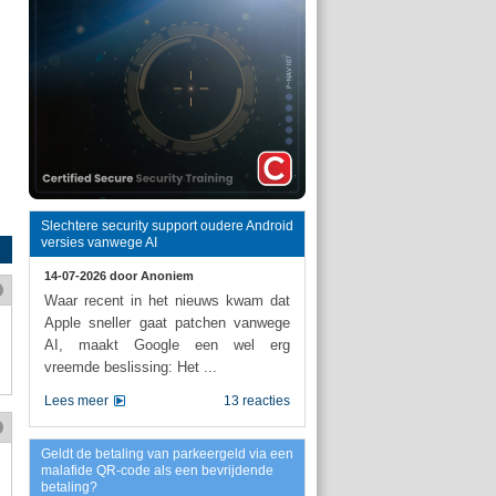
Slechtere security support oudere Android
versies vanwege AI
14-07-2026 door
Anoniem
Waar recent in het nieuws kwam dat
Apple sneller gaat patchen vanwege
AI, maakt Google een wel erg
vreemde beslissing: Het ...
Lees meer
13 reacties
Geldt de betaling van parkeergeld via een
malafide QR-code als een bevrijdende
betaling?