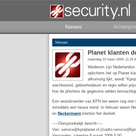
Nieuws
Achtergro
Nieuws
Planet klanten d
maandag 10 maart 2008, 11:29 
Wederom zijn Nederlandse i
oplichters het op Planet kl
afkomstig lijkt, wordt "Kp
wachtwoord, geboortedatum en regio willen prijs
hoe de phishers de gegevens wilden bemachtigen.
Een woordvoerder van KPN liet weten nog niet v
inmiddels een heuse trend. In februari waren N
en
Neckermann
klanten het doelwit.
-----Oorspronkelijk bericht-----
Van: service@kpnplanet.nl [mailto:service@kpn
Verzonden: zaterdag 8 maart 2008 5:00