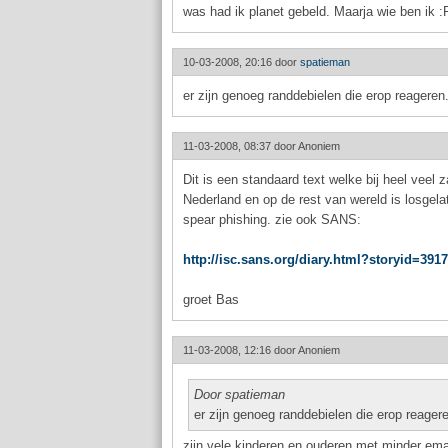
was had ik planet gebeld. Maarja wie ben ik :
10-03-2008, 20:16 door
spatieman
er zijn genoeg randdebielen die erop reageren
11-03-2008, 08:37 door
Anoniem
Dit is een standaard text welke bij heel veel 
Nederland en op de rest van wereld is losgelat
spear phishing. zie ook SANS:
http://isc.sans.org/diary.html?storyid=3917
groet Bas
11-03-2008, 12:16 door
Anoniem
Door spatieman
er zijn genoeg randdebielen die erop reager
zijn vele kinderen en ouderen met minder ema