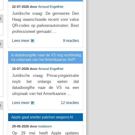
22-07-2026 door
Arnoud Engelfriet
Juridische vraag: De gemeente Den
Haag waarschuwde recent voor valse
QR-codes op parkeerautomaten. Best
professioneel gemaakt ...
Lees meer
9 reacties
Is datadoorgifte naar de VS nog rechtmatig
na uitspraak van het Amerikaanse Hof?
15-07-2026 door
Arnoud Engelfriet
Juridische vraag: Privacyorganisatie
noyb liet onlangs weten dat
datadoorgifte naar de VS na een
uitspraak van het Amerikaanse ...
Lees meer
12 reacties
Apple gaat sneller patchen wegens AI
29-06-2026 door
meidoorn
Op 29 mei heeft Apple updates