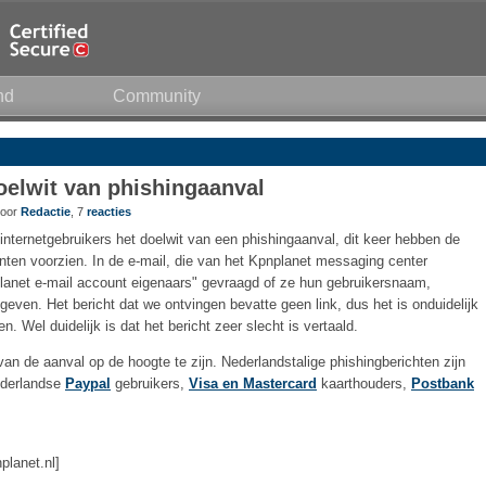
nd
Community
oelwit van phishingaanval
door
Redactie
, 7
reacties
nternetgebruikers het doelwit van een phishingaanval, dit keer hebben de
anten voorzien. In de e-mail, die van het Kpnplanet messaging center
nplanet e-mail account eigenaars" gevraagd of ze hun gebruikersnaam,
geven. Het bericht dat we ontvingen bevatte geen link, dus het is onduidelijk
 Wel duidelijk is dat het bericht zeer slecht is vertaald.
an de aanval op de hoogte te zijn. Nederlandstalige phishingberichten zijn
ederlandse
Paypal
gebruikers,
Visa en Mastercard
kaarthouders,
Postbank
planet.nl]