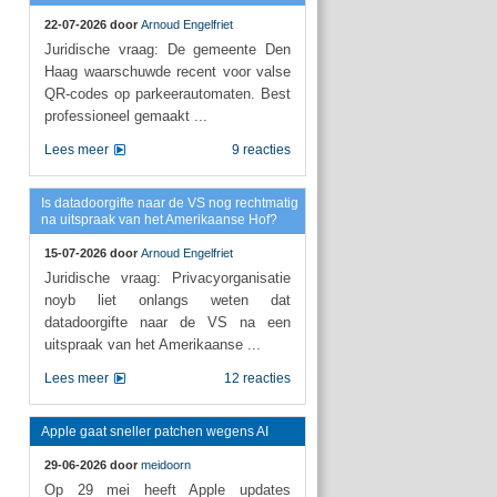
22-07-2026 door
Arnoud Engelfriet
Juridische vraag: De gemeente Den
Haag waarschuwde recent voor valse
QR-codes op parkeerautomaten. Best
professioneel gemaakt ...
Lees meer
9 reacties
Is datadoorgifte naar de VS nog rechtmatig
na uitspraak van het Amerikaanse Hof?
15-07-2026 door
Arnoud Engelfriet
Juridische vraag: Privacyorganisatie
noyb liet onlangs weten dat
datadoorgifte naar de VS na een
uitspraak van het Amerikaanse ...
Lees meer
12 reacties
Apple gaat sneller patchen wegens AI
29-06-2026 door
meidoorn
Op 29 mei heeft Apple updates