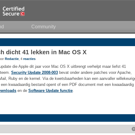
nd
Community
h dicht 41 lekken in Mac OS X
door
Redactie
, 4
reacties
update die Apple dit jaar voor Mac OS X uitbrengt verhelpt maar liefst 41
ysteem.
Security Update 2008-003
bevat onder andere patches voor Apache,
 Mail, Ruby en de kernel. Via de kwetsbaarheden kan een aanvaller willekeurig
er een kwaadaardig bestand opent of een PDF document met een kwaadaardig
ownloads
en de
Software Update functie
.