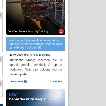
Wat zijn op dit moment de belangrijkste
juridische aandachtspunten voor de inzet
van AI binnen het bedrijf?
29-07-2026 door
Arnoud Engelfriet
Juridische vraag: Iedereen die ik
spreek gebruikt inmiddels AI op de
werkvloer. Wat zijn volgens jou de
belangrijkste ...
Lees meer
5 reacties