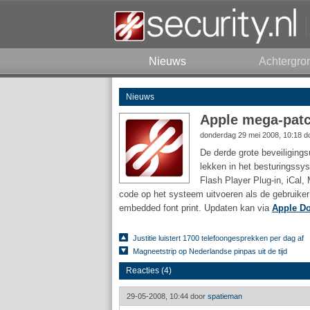
Nieuws
Achtergro
Nieuws
Apple mega-patc
donderdag 29 mei 2008, 10:18 
De derde grote beveiligings
lekken in het besturingss
Flash Player Plug-in, iCal,
code op het systeem uitvoeren als de gebruik
embedded font print. Updaten kan via
Apple D
Justitie luistert 1700 telefoongesprekken per dag af
Magneetstrip op Nederlandse pinpas uit de tijd
Reacties (4)
29-05-2008, 10:44 door
spatieman