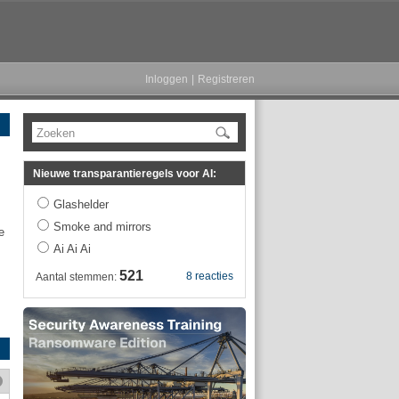
Inloggen
|
Registreren
Zoeken
Nieuwe transparantieregels voor AI:
Glashelder
Smoke and mirrors
e
Ai Ai Ai
521
8 reacties
Aantal stemmen: