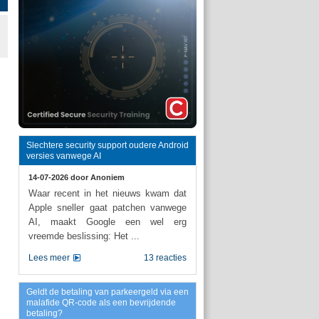
Slechtere security support oudere Android
versies vanwege AI
14-07-2026 door
Anoniem
Waar recent in het nieuws kwam dat
Apple sneller gaat patchen vanwege
AI, maakt Google een wel erg
vreemde beslissing: Het ...
Lees meer
13 reacties
Geldt de betaling van parkeergeld via een
malafide QR-code als een bevrijdende
betaling?