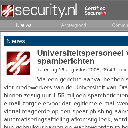
Nieuws
Achtergrond
Commun
Nieuws
Universiteitspersoneel 
spamberichten
zaterdag 16 augustus 2008, 09:49 doo
Via een gerichte aanval hebben
vier medewerkers van de Universiteit van O
binnen zestig uur 1,55 miljoen spamberichten
e-mail zorgde ervoor dat legitieme e-mail we
viertal reageerde op een spear phishing-aanva
automatiseringsafdeling afkomstig leek, wer
hun gebruikersnamen en wachtwoorden te be