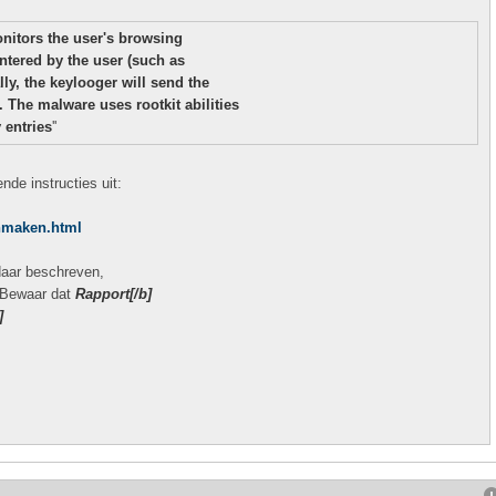
onitors the user's browsing
ntered by the user (such as
y, the keylooger will send the
. The malware uses rootkit abilities
y entries
''
ende instructies uit:
onmaken.html
aar beschreven,
 Bewaar dat
Rapport[/b]
]