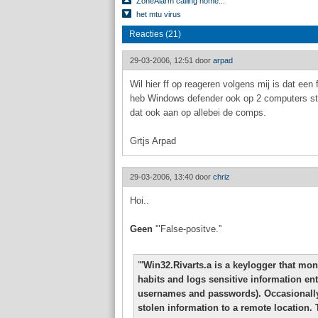
ZoneAlarm calling home...
het mtu virus
Reacties (21)
29-03-2006, 12:51 door
arpad
Wil hier ff op reageren volgens mij is dat een 
heb Windows defender ook op 2 computers sta
dat ook aan op allebei de comps.
Grtjs Arpad
29-03-2006, 13:40 door
chriz
Hoi..
Geen
'"False-positve.''
'
''Win32.Rivarts.a is a keylogger that mo
habits and logs sensitive information en
usernames and passwords). Occasionally,
stolen information to a remote location. 