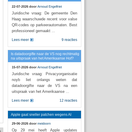
22-07-2026 door
Arnoud Engelfriet
Juridische vraag: De gemeente Den
Haag waarschuwde recent voor valse
QR-codes op parkeerautomaten. Best
professioneel gemaakt ...
Lees meer
9 reacties
Is datadoorgifte naar de VS nog rechtmatig
na uitspraak van het Amerikaanse Hof?
15-07-2026 door
Arnoud Engelfriet
Juridische vraag: Privacyorganisatie
noyb liet onlangs weten dat
datadoorgifte naar de VS na een
uitspraak van het Amerikaanse ...
Lees meer
12 reacties
Apple gaat sneller patchen wegens AI
29-06-2026 door
meidoorn
Op 29 mei heeft Apple updates