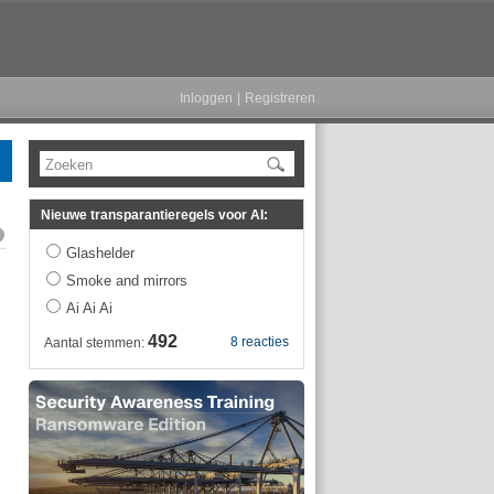
Inloggen
|
Registreren
Zoeken
Nieuwe transparantieregels voor AI:
Glashelder
Smoke and mirrors
Ai Ai Ai
492
8 reacties
Aantal stemmen: