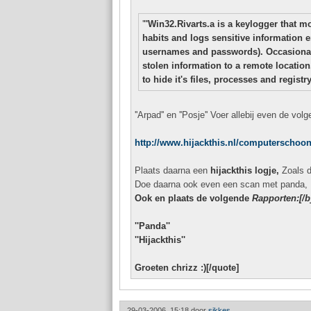
'
''Win32.Rivarts.a is a keylogger that m
habits and logs sensitive information e
usernames and passwords). Occasionall
stolen information to a remote location
to hide it's files, processes and registr
''Arpad'' en ''Posje'' Voer allebij even de volg
http://www.hijackthis.nl/computerscho
Plaats daarna een
hijackthis logje,
Zoals d
Doe daarna ook even een scan met panda,
Ook en plaats de volgende
Rapporten:[/b
''Panda''
''Hijackthis''
Groeten chrizz :)[/quote]
29-03-2006, 15:18 door
sikkes