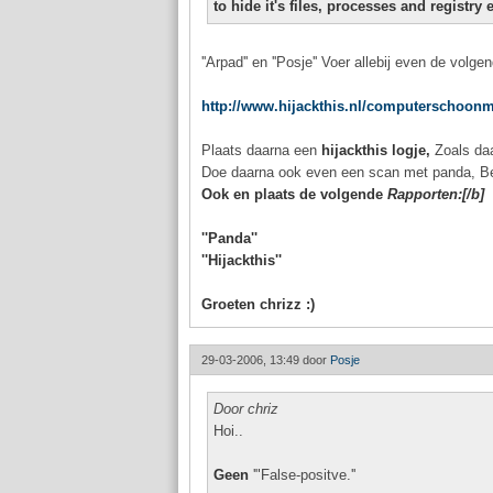
to hide it's files, processes and registry 
''Arpad'' en ''Posje'' Voer allebij even de volgen
http://www.hijackthis.nl/computerschoon
Plaats daarna een
hijackthis logje,
Zoals da
Doe daarna ook even een scan met panda, B
Ook en plaats de volgende
Rapporten:[/b]
''Panda''
''Hijackthis''
Groeten chrizz :)
29-03-2006, 13:49 door
Posje
Door chriz
Hoi..
Geen
'"False-positve.''