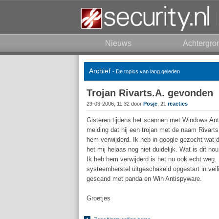
Nieuws
Achtergro
Archief
- De topics van lang geleden
Trojan Rivarts.A. gevonden
29-03-2006, 11:32 door
Posje
, 21
reacties
Gisteren tijdens het scannen met Windows Ant
melding dat hij een trojan met de naam Rivart
hem verwijderd. Ik heb in google gezocht wat di
het mij helaas nog niet duidelijk. Wat is dit no
Ik heb hem verwijderd is het nu ook echt weg.
systeemherstel uitgeschakeld opgestart in vei
gescand met panda en Win Antispyware.
Groetjes