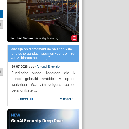
Wat zijn op dit moment de belangrijkste
juridische aandachtspunten voor de inzet
van AI binnen het bedrijf?
29-07-2026 door
Arnoud Engelfriet
Juridische vraag: Iedereen die ik
spreek gebruikt inmiddels AI op de
werkvloer. Wat zijn volgens jou de
belangrijkste ...
Lees meer
5 reacties