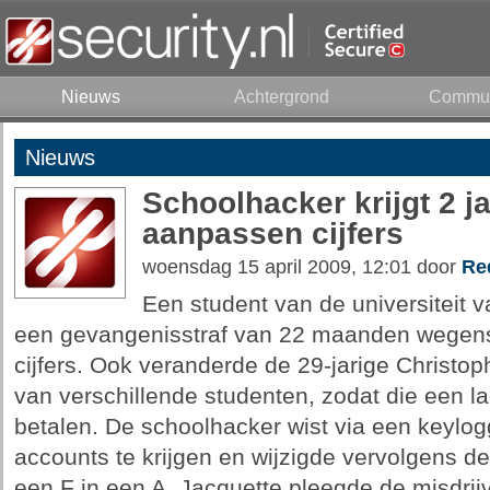
Nieuws
Achtergrond
Commun
Nieuws
Schoolhacker krijgt 2 j
aanpassen cijfers
woensdag 15 april 2009, 12:01 door
Re
Een student van de universiteit v
een gevangenisstraf van 22 maanden wegens
cijfers. Ook veranderde de 29-jarige Christo
van verschillende studenten, zodat die een l
betalen. De schoolhacker wist via een keylog
accounts te krijgen en wijzigde vervolgens de 
een F in een A. Jacquette pleegde de misdri