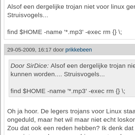
Alsof een dergelijke trojan niet voor linux 
Struisvogels...
find $HOME -name '*.mp3' -exec rm {} \;
29-05-2009, 16:17 door
prikkebeen
Door SirDice:
Alsof een dergelijke trojan n
kunnen worden.... Struisvogels...
find $HOME -name '*.mp3' -exec rm {} \;
Oh ja hoor. De legers trojans voor Linux staa
ongeduld, maar het wil maar niet echt losk
Zou dat ook een reden hebben? Ik denk dat d