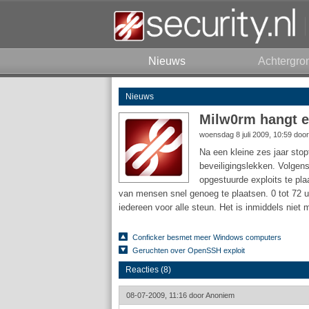
Nieuws
Achtergro
Nieuws
Milw0rm hangt e
woensdag 8 juli 2009, 10:59 doo
Na een kleine zes jaar stop
beveiligingslekken. Volgens
opgestuurde exploits te pl
van mensen snel genoeg te plaatsen. 0 tot 72 uu
iedereen voor alle steun. Het is inmiddels niet
Conficker besmet meer Windows computers
Geruchten over OpenSSH exploit
Reacties (8)
08-07-2009, 11:16 door
Anoniem