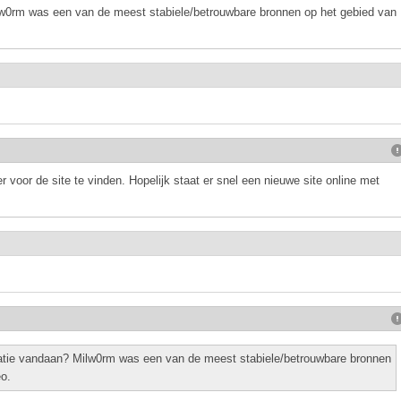
w0rm was een van de meest stabiele/betrouwbare bronnen op het gebied van
 voor de site te vinden. Hopelijk staat er snel een nieuwe site online met
atie vandaan? Milw0rm was een van de meest stabiele/betrouwbare bronnen
eo.