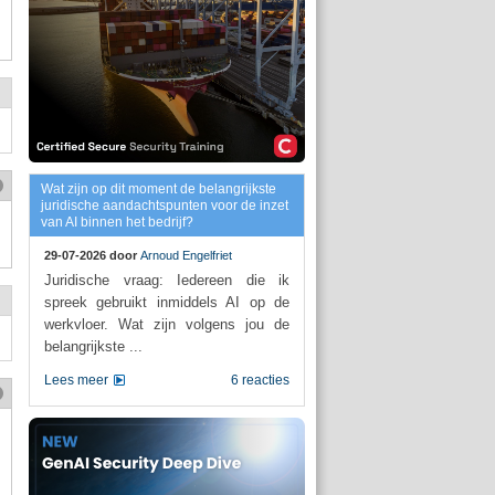
Wat zijn op dit moment de belangrijkste
juridische aandachtspunten voor de inzet
van AI binnen het bedrijf?
29-07-2026 door
Arnoud Engelfriet
Juridische vraag: Iedereen die ik
spreek gebruikt inmiddels AI op de
werkvloer. Wat zijn volgens jou de
belangrijkste ...
Lees meer
6 reacties