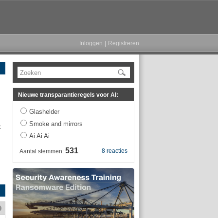
Inloggen
|
Registreren
Zoeken
Nieuwe transparantieregels voor AI:
Glashelder
Smoke and mirrors
k
Ai Ai Ai
531
8 reacties
Aantal stemmen: