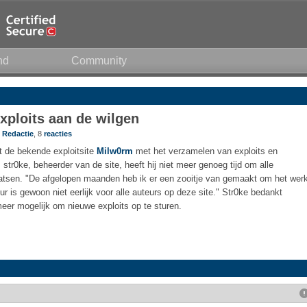
nd
Community
xploits aan de wilgen
r
Redactie
, 8
reacties
t de bekende exploitsite
Milw0rm
met het verzamelen van exploits en
 str0ke, beheerder van de site, heeft hij niet meer genoeg tijd om alle
aatsen. "De afgelopen maanden heb ik er een zooitje van gemaakt om het wer
r is gewoon niet eerlijk voor alle auteurs op deze site." Str0ke bedankt
 meer mogelijk om nieuwe exploits op te sturen.