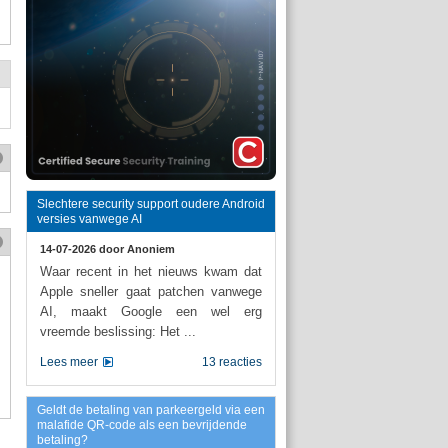
Slechtere security support oudere Android
versies vanwege AI
14-07-2026 door
Anoniem
Waar recent in het nieuws kwam dat
Apple sneller gaat patchen vanwege
AI, maakt Google een wel erg
vreemde beslissing: Het ...
Lees meer
13 reacties
Geldt de betaling van parkeergeld via een
malafide QR-code als een bevrijdende
betaling?