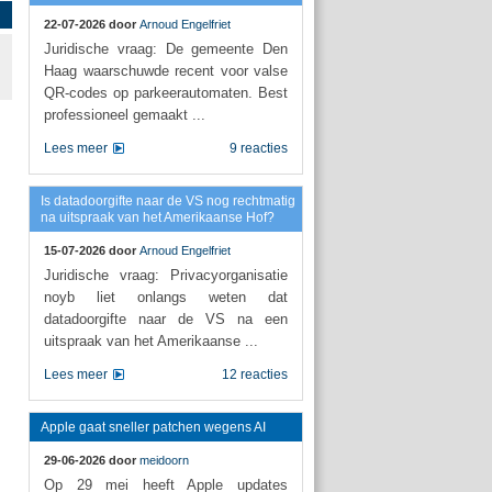
22-07-2026 door
Arnoud Engelfriet
Juridische vraag: De gemeente Den
Haag waarschuwde recent voor valse
QR-codes op parkeerautomaten. Best
professioneel gemaakt ...
Lees meer
9 reacties
Is datadoorgifte naar de VS nog rechtmatig
na uitspraak van het Amerikaanse Hof?
15-07-2026 door
Arnoud Engelfriet
Juridische vraag: Privacyorganisatie
noyb liet onlangs weten dat
datadoorgifte naar de VS na een
uitspraak van het Amerikaanse ...
Lees meer
12 reacties
Apple gaat sneller patchen wegens AI
29-06-2026 door
meidoorn
Op 29 mei heeft Apple updates