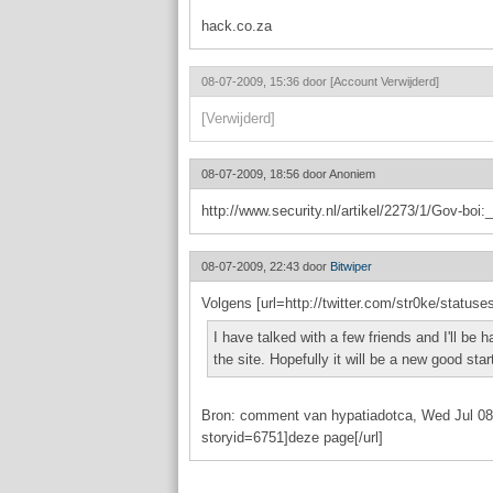
hack.co.za
08-07-2009, 15:36 door
[Account Verwijderd]
[Verwijderd]
08-07-2009, 18:56 door
Anoniem
http://www.security.nl/artikel/2273/1/Gov-bo
08-07-2009, 22:43 door
Bitwiper
Volgens [url=http://twitter.com/str0ke/statuses
I have talked with a few friends and I'll be 
the site. Hopefully it will be a new good star
Bron: comment van hypatiadotca, Wed Jul 08 2
storyid=6751]deze page[/url]