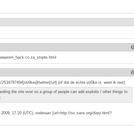
i:_waarom_hack.co.za_stopte.html
/2534797494]str0ke@twitter[/url] (of dat de echte str0ke is, weet ik niet):
handing the site over so a group of people can add exploits / other things to
t
009, 17:20 (UTC), onderaan [url=http://isc.sans.org/diary.html?