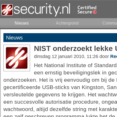
Nieuws
Achtergrond
Commun
Nieuws
NIST onderzoekt lekke 
dinsdag 12 januari 2010, 11:26 door
Re
Het National Institute of Standa
een ernstig beveiligingslek in ge
onderzoeken. Het is vrij eenvoudig om bij de
gecertificeerde USB-sticks van Kingston, San
versleutelde gegevens te krijgen. Het wacht
een succesvolle autorisatie procedure, onge
wachtwoord, altijd dezelfde string met karakte
een zelf geschreven programma lukte het de 