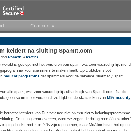
nd
Community
m keldert na sluiting SpamIt.com
7 door
Redactie
, 4
reacties
r wereld is gestopt met het versturen van spam, wat zeer waarschijnlijk met 
ingsprogramma voor spammers te maken heeft. Op 1 oktober sloot
en
berucht
programma
dat spammers voor de bekende 'pharmacy' spam
van alle spam, was zeer waarschijnlijk afhankelijk van SpamIt.com. Na de
ts geen spam meer verstuurd, zo blijkt uit de statistieken van
M86 Security
 de botnetbeheerders van Rustock nog niet op een nieuw beloningsprogramma
erklaring. De timing komt overeen, want we zagen de daling rond één oktober.
veiligingsbedrijf met zo'n 40% zijn afgenomen, maar McAfee houdt het op ee
u echter grote gevolgen voor het Pushdo botnet hebben gehad, waarvan de