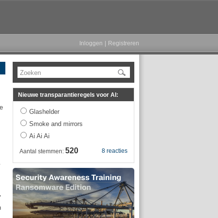
Inloggen
|
Registreren
Zoeken
Nieuwe transparantieregels voor AI:
de
Glashelder
Smoke and mirrors
Ai Ai Ai
520
8 reacties
Aantal stemmen:
.
"
n