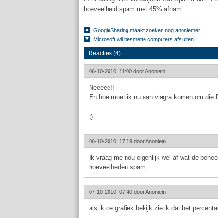
hoeveelheid spam met 45% afnam.
GoogleSharing maakt zoeken nog anoniemer
Microsoft wil besmette computers afsluiten
Reacties (4)
06-10-2010, 11:00 door
Anoniem
Neeeee!!
En hoe moet ik nu aan viagra komen om die Ru
;)
06-10-2010, 17:19 door
Anoniem
Ik vraag me nou eigenlijk wel af wat de behe
hoeveelheden spam.
07-10-2010, 07:40 door
Anoniem
als ik de grafiek bekijk zie ik dat het percen