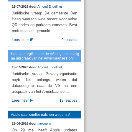
22-07-2026 door
Arnoud Engelfriet
Juridische vraag: De gemeente Den
Haag waarschuwde recent voor valse
QR-codes op parkeerautomaten. Best
professioneel gemaakt ...
Lees meer
9 reacties
Is datadoorgifte naar de VS nog rechtmatig
na uitspraak van het Amerikaanse Hof?
15-07-2026 door
Arnoud Engelfriet
Juridische vraag: Privacyorganisatie
noyb liet onlangs weten dat
datadoorgifte naar de VS na een
uitspraak van het Amerikaanse ...
Lees meer
12 reacties
Apple gaat sneller patchen wegens AI
29-06-2026 door
meidoorn
Op 29 mei heeft Apple updates