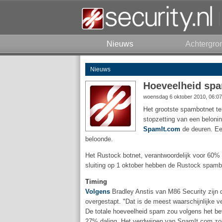
Nieuws
Achtergro
Nieuws
Hoeveelheid spa
woensdag 6 oktober 2010, 06:0
Het grootste spambotnet te
stopzetting van een belon
SpamIt.com
de deuren. E
beloonde.
Het Rustock botnet, verantwoordelijk voor 60% 
sluiting op 1 oktober hebben de Rustock spambo
Timing
Volgens
Bradley Anstis van M86 Security zijn
overgestapt. "Dat is de meest waarschijnlijke v
De totale hoeveelheid spam zou volgens het be
27% daling. Het verdwijnen van SpamIt.com zo