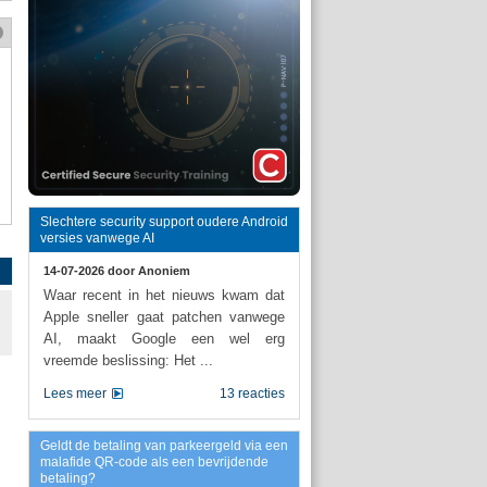
Slechtere security support oudere Android
versies vanwege AI
14-07-2026 door
Anoniem
Waar recent in het nieuws kwam dat
Apple sneller gaat patchen vanwege
AI, maakt Google een wel erg
vreemde beslissing: Het ...
Lees meer
13 reacties
Geldt de betaling van parkeergeld via een
malafide QR-code als een bevrijdende
betaling?