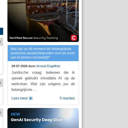
Wat zijn op dit moment de belangrijkste
juridische aandachtspunten voor de inzet
van AI binnen het bedrijf?
29-07-2026 door
Arnoud Engelfriet
Juridische vraag: Iedereen die ik
spreek gebruikt inmiddels AI op de
werkvloer. Wat zijn volgens jou de
belangrijkste ...
Lees meer
5 reacties