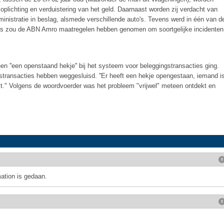
 oplichting en verduistering van het geld. Daarnaast worden zij verdacht van
inistratie in beslag, alsmede verschillende auto's. Tevens werd in één van d
ls zou de ABN Amro maatregelen hebben genomen om soortgelijke incidenten
n ''een openstaand hekje'' bij het systeem voor beleggingstransacties ging.
gstransacties hebben weggesluisd. ''Er heeft een hekje opengestaan, iemand i
t." Volgens de woordvoerder was het probleem "vrijwel" meteen ontdekt en
mation is gedaan.