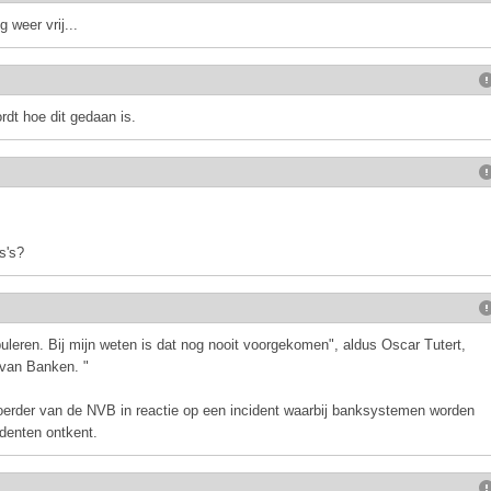
 weer vrij...
rdt hoe dit gedaan is.
s's?
puleren. Bij mijn weten is dat nog nooit voorgekomen", aldus Oscar Tutert,
 van Banken. "
oerder van de NVB in reactie op een incident waarbij banksystemen worden
identen ontkent.