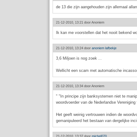
de 13 die zijn aangehouden zijn allemaal allang
21-12-2010, 13:21 door
Anoniem
Ik kan me voorstellen dat het nooit bekend wo
21-12-2010, 13:24 door
anoniem lafbekje
3,6 Miljoen is nog zoek ...
Wellicht een scam met automatische incasso
21-12-2010, 13:34 door
Anoniem
" "In principe zijn banksystemen niet te mani
woordvoerder van de Nederlandse Vereniging
Het geeft weinig vertrouwen indien de woordv
gemanipuleerd het bestaan van dergelijke inc
21-12-2010, 13:37 door
michel070