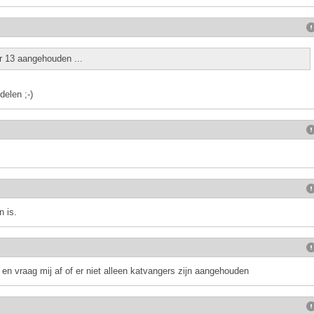
er 13 aangehouden ...
elen ;-)
 is.
en vraag mij af of er niet alleen katvangers zijn aangehouden