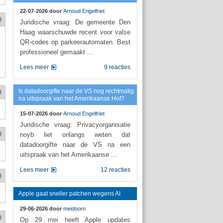
22-07-2026 door
Arnoud Engelfriet
Juridische vraag: De gemeente Den
Haag waarschuwde recent voor valse
QR-codes op parkeerautomaten. Best
professioneel gemaakt ...
Lees meer
9 reacties
Is datadoorgifte naar de VS nog rechtmatig
na uitspraak van het Amerikaanse Hof?
15-07-2026 door
Arnoud Engelfriet
Juridische vraag: Privacyorganisatie
noyb liet onlangs weten dat
datadoorgifte naar de VS na een
uitspraak van het Amerikaanse ...
Lees meer
12 reacties
Apple gaat sneller patchen wegens AI
29-06-2026 door
meidoorn
Op 29 mei heeft Apple updates