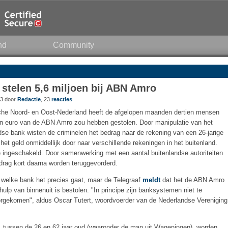
nd
Community
stelen 5,6 miljoen bij ABN Amro
43 door
Redactie
, 23
reacties
he Noord- en Oost-Nederland heeft de afgelopen maanden dertien mensen
en euro van de ABN Amro zou hebben gestolen. Door manipulatie van het
e bank wisten de criminelen het bedrag naar de rekening van een 26-jarige
et geld onmiddellijk door naar verschillende rekeningen in het buitenland.
e ingeschakeld. Door samenwerking met een aantal buitenlandse autoriteiten
drag kort daarna worden teruggevorderd.
welke bank het precies gaat, maar de Telegraaf
meldt
dat het de ABN Amro
hulp van binnenuit is bestolen. "In principe zijn banksystemen niet te
oorgekomen", aldus Oscar Tutert, woordvoerder van de Nederlandse Vereniging
 tussen de 26 en 62 jaar oud (waaronder de man uit Wageningen), worden