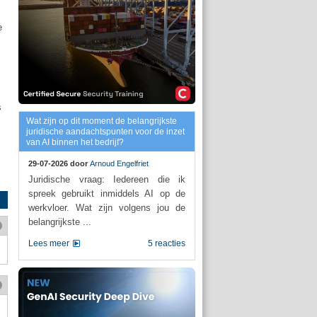
e
s
Wat zijn op dit moment de belangrijkste
juridische aandachtspunten voor de inzet
van AI binnen het bedrijf?
29-07-2026 door
Arnoud Engelfriet
Juridische vraag: Iedereen die ik
spreek gebruikt inmiddels AI op de
werkvloer. Wat zijn volgens jou de
belangrijkste ...
Lees meer
5 reacties