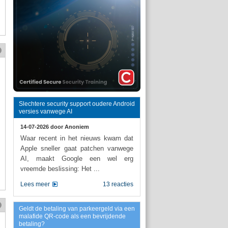
Slechtere security support oudere Android
versies vanwege AI
14-07-2026 door
Anoniem
Waar recent in het nieuws kwam dat
Apple sneller gaat patchen vanwege
AI, maakt Google een wel erg
vreemde beslissing: Het ...
Lees meer
13 reacties
Geldt de betaling van parkeergeld via een
malafide QR-code als een bevrijdende
betaling?