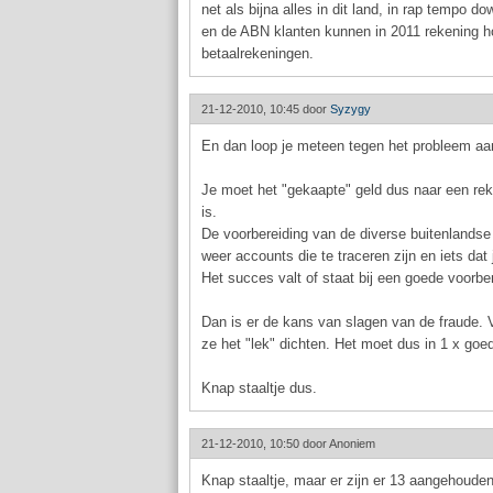
net als bijna alles in dit land, in rap tempo d
en de ABN klanten kunnen in 2011 rekening h
betaalrekeningen.
21-12-2010, 10:45 door
Syzygy
En dan loop je meteen tegen het probleem aan 
Je moet het "gekaapte" geld dus naar een reke
is.
De voorbereiding van de diverse buitenlandse
weer accounts die te traceren zijn en iets d
Het succes valt of staat bij een goede voorber
Dan is er de kans van slagen van de fraude. V
ze het "lek" dichten. Het moet dus in 1 x goe
Knap staaltje dus.
21-12-2010, 10:50 door
Anoniem
Knap staaltje, maar er zijn er 13 aangehouden 