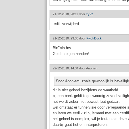
21-12-2010, 20:11 door
xy22
-edit: verwijderd-
21-12-2010, 23:36 door
KwukDuck
BitCoin ftw...
Geld in eigen handen!
22-12-2010, 14:34 door
Anoniem
Door Anoniem:
zoals gewoonlijk is beveilig
dit is niet geheel bezijdens de waarheid.
bij een bank geldt tegenwoordig zoveel veiligh
het wordt zeker niet bewust fout gedaan.
wel ontstaat er tunnelvisie door verregaande s
en laten we eerlijk zijn, iemand met een certif
het geheel is complex, wil je fouten als dez
daarbij gaat het om interpreteren.