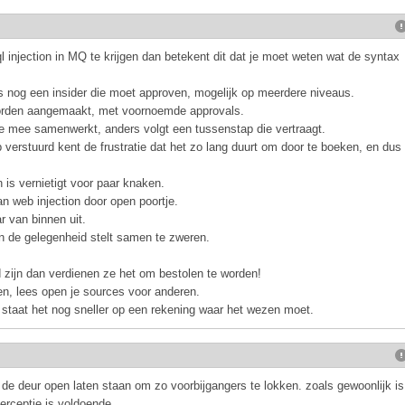
ql injection in MQ te krijgen dan betekent dit dat je moet weten wat de syntax
us nog een insider die moet approven, mogelijk op meerdere niveaus.
 worden aangemaakt, met voornoemde approvals.
je mee samenwerkt, anders volgt een tussenstap die vertraagt.
b verstuurd kent de frustratie dat het zo lang duurt om door te boeken, en dus
en is vernietigt voor paar knaken.
an web injection door open poortje.
r van binnen uit.
 in de gelegenheid stelt samen te zweren.
ed zijn dan verdienen ze het om bestolen te worden!
en, lees open je sources voor anderen.
 staat het nog sneller op een rekening waar het wezen moet.
 de deur open laten staan om zo voorbijgangers te lokken. zoals gewoonlijk is
perceptie is voldoende