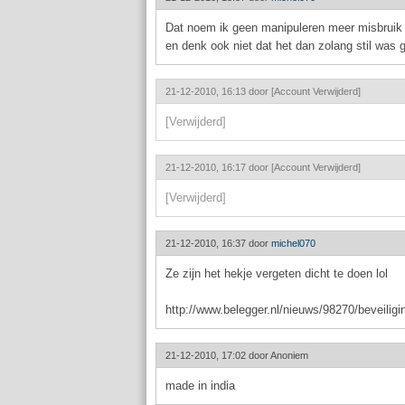
Dat noem ik geen manipuleren meer misbruik 
en denk ook niet dat het dan zolang stil was 
21-12-2010, 16:13 door
[Account Verwijderd]
[Verwijderd]
21-12-2010, 16:17 door
[Account Verwijderd]
[Verwijderd]
21-12-2010, 16:37 door
michel070
Ze zijn het hekje vergeten dicht te doen lol
http://www.belegger.nl/nieuws/98270/beveili
21-12-2010, 17:02 door
Anoniem
made in india