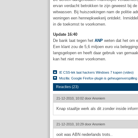
ervan verdacht betrokken te zijn geweest bij de
witwassen. Bij huiszoekingen nam de politie adm
woningen een hennepkwekerij ontdekt. Inmidde
in de toekomst te voorkomen.
Update 16:40
De bank laat tegen het
ANP
weten dat het om ee
Een klant zou de 5,6 miljoen euro via beleggin
langsgelopen en heeft daar gebruik van gemaak
kan het niet meer voorkomen.
IE CSS-lek laat hackers Windows 7 kapen (video)
Mozilla: Google Firefox-plugin is geheugenverspilling
Reacties (23)
21-12-2010, 10:02 door
Anoniem
Knap staaltje werk als dit zonder inside infor
21-12-2010, 10:29 door
Anoniem
ooit was ABN nederlands trots..