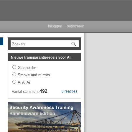
Inloggen
|
Registreren
Zoeken
Nieuwe transparantieregels voor AI:
Glashelder
Smoke and mirrors
Ai Ai Ai
492
8 reacties
Aantal stemmen: