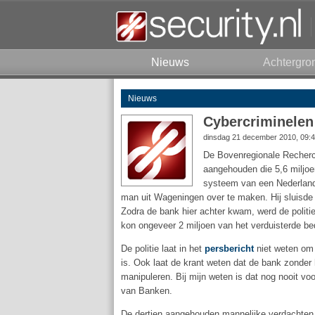
Nieuws
Achtergro
Nieuws
Cybercriminelen 
dinsdag 21 december 2010, 09:
De Bovenregionale Recherc
aangehouden die 5,6 miljo
systeem van een Nederlands
man uit Wageningen over te maken. Hij sluisde h
Zodra de bank hier achter kwam, werd de politi
kon ongeveer 2 miljoen van het verduisterde be
De politie laat in het
persbericht
niet weten om 
is. Ook laat de krant weten dat de bank zonder 
manipuleren. Bij mijn weten is dat nog nooit v
van Banken.
De dertien aangehouden mannelijke verdachten,