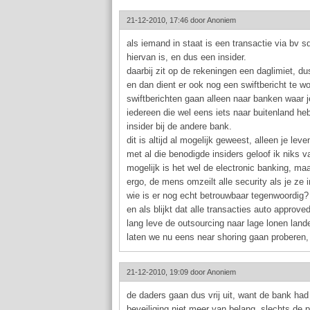
21-12-2010, 17:46 door
Anoniem
als iemand in staat is een transactie via bv s
hiervan is, en dus een insider.
daarbij zit op de rekeningen een daglimiet, d
en dan dient er ook nog een swiftbericht te
swiftberichten gaan alleen naar banken waar 
iedereen die wel eens iets naar buitenland he
insider bij de andere bank.
dit is altijd al mogelijk geweest, alleen je lev
met al die benodigde insiders geloof ik niks v
mogelijk is het wel de electronic banking, maa
ergo, de mens omzeilt alle security als je ze
wie is er nog echt betrouwbaar tegenwoordig?
en als blijkt dat alle transacties auto approv
lang leve de outsourcing naar lage lonen land
laten we nu eens near shoring gaan proberen,
21-12-2010, 19:09 door
Anoniem
de daders gaan dus vrij uit, want de bank had
beveiliging niet meer van belang, slechts de 