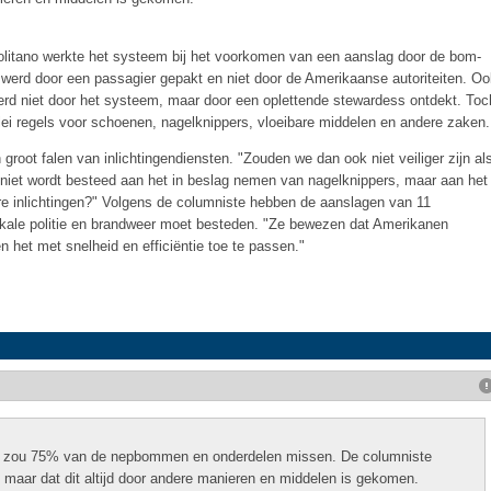
litano werkte het systeem bij het voorkomen van een aanslag door de bom-
 werd door een passagier gepakt en niet door de Amerikaanse autoriteiten. O
erd niet door het systeem, maar door een oplettende stewardess ontdekt. Toc
erlei regels voor schoenen, nagelknippers, vloeibare middelen en andere zaken.
oot falen van inlichtingendiensten. "Zouden we dan ook niet veiliger zijn al
 niet wordt besteed aan het in beslag nemen van nagelknippers, maar aan het
re inlichtingen?" Volgens de columniste hebben de aanslagen van 11
kale politie en brandweer moet besteden. "Ze bewezen dat Amerikanen
n het met snelheid en efficiëntie toe te passen."
es zou 75% van de nepbommen en onderdelen missen. De columniste
t, maar dat dit altijd door andere manieren en middelen is gekomen.