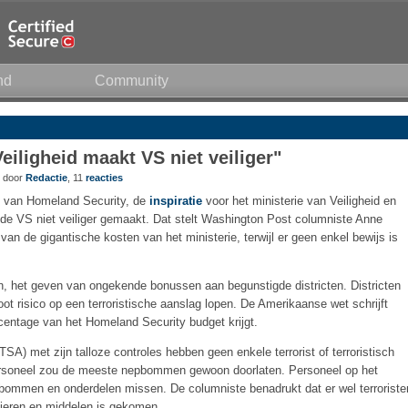
nd
Community
Veiligheid maakt VS niet veiliger"
7 door
Redactie
, 11
reacties
e van Homeland Security, de
inspiratie
voor het ministerie van Veiligheid en
t de VS niet veiliger gemaakt. Dat stelt Washington Post columniste Anne
an de gigantische kosten van het ministerie, terwijl er geen enkel bewijs is
, het geven van ongekende bonussen aan begunstigde districten. Districten
t risico op een terroristische aanslag lopen. De Amerikaanse wet schrijft
rcentage van het Homeland Security budget krijgt.
SA) met zijn talloze controles hebben geen enkele terrorist of terroristisch
personeel zou de meeste nepbommen gewoon doorlaten. Personeel op het
ommen en onderdelen missen. De columniste benadrukt dat er wel terroriste
anieren en middelen is gekomen.