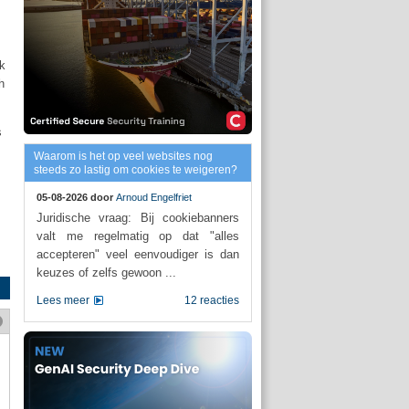
ok
h
s
Waarom is het op veel websites nog
steeds zo lastig om cookies te weigeren?
05-08-2026 door
Arnoud Engelfriet
Juridische vraag: Bij cookiebanners
valt me regelmatig op dat "alles
accepteren" veel eenvoudiger is dan
keuzes of zelfs gewoon ...
Lees meer
12 reacties