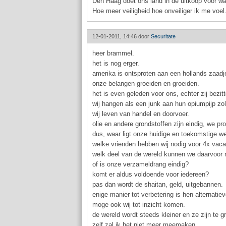
Den Haag doet ons land in de uitkoop voor wa
Hoe meer veiligheid hoe onveiliger ik me voel
12-01-2011, 14:46 door
Securitate
heer brammel.
het is nog erger.
amerika is ontsproten aan een hollands zaadj
onze belangen groeiden en groeiden.
het is even geleden voor ons, echter zij bezi
wij hangen als een junk aan hun opiumpijp zol
wij leven van handel en doorvoer.
olie en andere grondstoffen zijn eindig, we pr
dus, waar ligt onze huidige en toekomstige we
welke vrienden hebben wij nodig voor 4x vacan
welk deel van de wereld kunnen we daarvoor n
of is onze verzameldrang eindig?
komt er aldus voldoende voor iedereen?
pas dan wordt de shaitan, geld, uitgebannen.
enige manier tot verbetering is hen alternati
moge ook wij tot inzicht komen.
de wereld wordt steeds kleiner en ze zijn te 
zelf zal ik het niet meer meemaken.