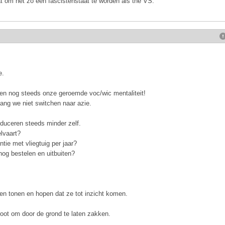
t om net zo een fascistenstaat te worden als the VS.
.
e.
tten nog steeds onze geroemde voc/wic mentaliteit!
ang we niet switchen naar azie.
oduceren steeds minder zelf.
lvaart?
tie met vliegtuig per jaar?
og bestelen en uitbuiten?
even tonen en hopen dat ze tot inzicht komen.
groot om door de grond te laten zakken.