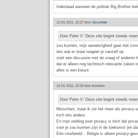
Inderdaad wanneer de politiek Big Brother beleid
12-01-2011, 15:27 door
Securitate
Door Peter V:
Deze site begint steeds meer p
zou kunnen, mijn aanwezigheid gaat niet zove
iets wat er staat reageer je vanzelf op.
start een discussie met de vraag of anderen h
dat er alleen nog technisch relevante zaken s
alles is een keuze.
14-01-2011, 14:23 door
Anoniem
Door Peter V:
Deze site begint steeds meer p
Misschien, maar ik zie het meer als privacy-a
toch iets anders.
En mijn stelling over privacy is toch dat priva
voor je zou kunnen zijn in de toekomst (en dan
Eén voorbeeld... Religie is alleen privacy-ge