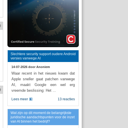
Slechtere security support oudere Android
versies vanwege AI
14-07-2026 door
Anoniem
Waar recent in het nieuws kwam dat
Apple sneller gaat patchen vanwege
AI, maakt Google een wel erg
vreemde beslissing: Het ...
Lees meer
13 reacties
Wat zijn op dit moment de belangrijkste
juridische aandachtspunten voor de inzet
van AI binnen het bedrijf?