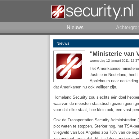
Nieuws
Achtergro
Nieuws
"Ministerie van 
woensdag 12 januari 2011, 12:3
Het Amerikaanse ministeri
Justitie in Nederland, heef
Applebaum naar aanleiding v
dat Amerikanen nu ook veiliger zijn.
Homeland Security zou slechts één doel hebben
waarvan de meesten statistisch gezien geen groo
voor dat elke staat, hoe klein ook, een vast pe
Ook de Transportation Security Administration (T
plot weten te stoppen. Sterker nog, het TSA-
vliegveld van Los Angeles zou 75% van de nepb
zijn gestopt, maar dat dit altijd door andere m