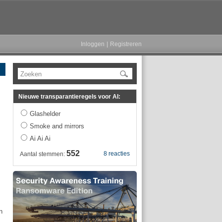
Inloggen
|
Registreren
Zoeken
Nieuwe transparantieregels voor AI:
Glashelder
Smoke and mirrors
Ai Ai Ai
552
8 reacties
Aantal stemmen:
n