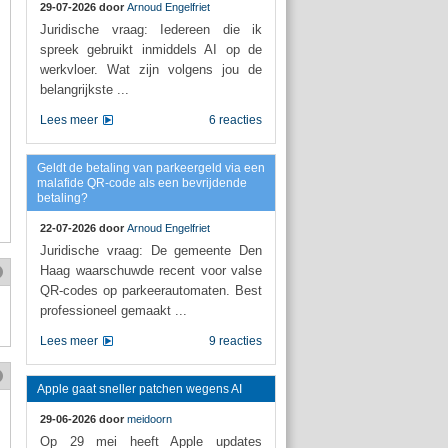
29-07-2026 door
Arnoud Engelfriet
Juridische vraag: Iedereen die ik
spreek gebruikt inmiddels AI op de
werkvloer. Wat zijn volgens jou de
belangrijkste ...
Lees meer
6 reacties
Geldt de betaling van parkeergeld via een
malafide QR-code als een bevrijdende
betaling?
22-07-2026 door
Arnoud Engelfriet
Juridische vraag: De gemeente Den
Haag waarschuwde recent voor valse
QR-codes op parkeerautomaten. Best
professioneel gemaakt ...
Lees meer
9 reacties
Apple gaat sneller patchen wegens AI
29-06-2026 door
meidoorn
Op 29 mei heeft Apple updates