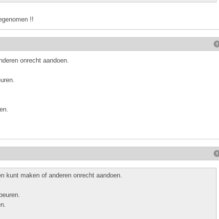
oegenomen !!
anderen onrecht aandoen.
uren.
.
en.
ten kunt maken of anderen onrecht aandoen.
beuren.
en.