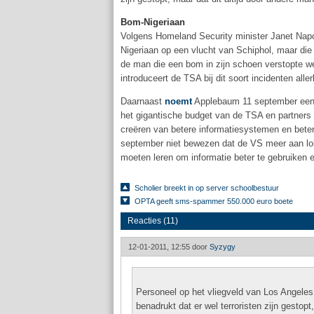
Bom-Nigeriaan
Volgens Homeland Security minister Janet Napo
Nigeriaan op een vlucht van Schiphol, maar die
de man die een bom in zijn schoen verstopte w
introduceert de TSA bij dit soort incidenten all
Daarnaast
noemt
Applebaum 11 september een gr
het gigantische budget van de TSA en partners
creëren van betere informatiesystemen en bete
september niet bewezen dat de VS meer aan lo
moeten leren om informatie beter te gebruiken e
Scholier breekt in op server schoolbestuur
OPTA geeft sms-spammer 550.000 euro boete
Reacties (11)
12-01-2011, 12:55 door
Syzygy
Personeel op het vliegveld van Los Angel
benadrukt dat er wel terroristen zijn gestop