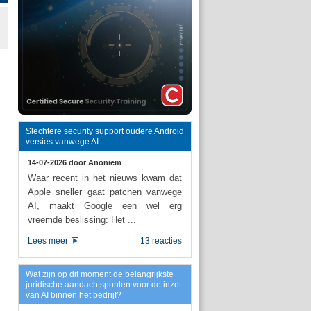
Slechtere security support oudere Android
versies vanwege AI
14-07-2026 door
Anoniem
Waar recent in het nieuws kwam dat
Apple sneller gaat patchen vanwege
AI, maakt Google een wel erg
vreemde beslissing: Het ...
Lees meer
13 reacties
Wat zijn op dit moment de belangrijkste
juridische aandachtspunten voor de inzet
van AI binnen het bedrijf?