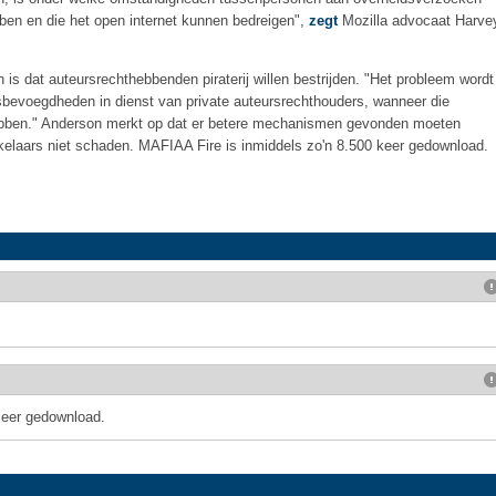
ben en die het open internet kunnen bedreigen",
zegt
Mozilla advocaat Harve
 is dat auteursrechthebbenden piraterij willen bestrijden. "Het probleem wordt
sbevoegdheden in dienst van private auteursrechthouders, wanneer die
ebben." Anderson merkt op dat er betere mechanismen gevonden moeten
kkelaars niet schaden. MAFIAA Fire is inmiddels zo'n 8.500 keer gedownload.
meer gedownload.