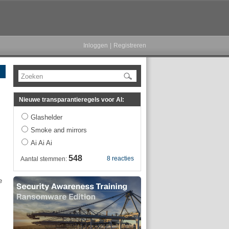
Inloggen
|
Registreren
Zoeken
Nieuwe transparantieregels voor AI:
Glashelder
Smoke and mirrors
Ai Ai Ai
548
8 reacties
Aantal stemmen:
e