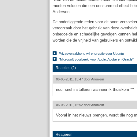
moeten voldoen die een censurerend effect heb
Anderson.
De onderliggende reden voor dit soort verzoeken
veroorzaak door het gebruik van deze overheid
onbedoelde en schadelijke gevolgen kunnen h
worden die de vrijheid van gebruikers en ontwi
Privacywaakhond wil encryptie voor Ubuntu
"Microsoft voorbeeld voor Apple, Adobe en Oracle"
Reacties (2)
06-05-2011, 15:47 door
Anoniem
nou, snel installeren wanneer ik thuiskom ^^
06-05-2011, 15:52 door
Anoniem
Vooral in het nieuws brengen, wordt die nog 
Reageren