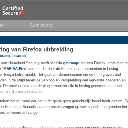
nd
Community
ring van Firefox uitbreiding
edactie
, 2
reacties
e van Homeland Security heeft Mozilla
gevraagd
om een Firefox uitbreiding te
e "
MAFIAA Fire
" add-on, die door de Amerikaanse autoriteiten in beslag
 toegankelijk maakt. Het gaat om domeinnamen die de Immigration and
n in de strijd tegen de verkoop en verspreiding van vervalste goederen en
. De ontwikkelaar van de plugin monitort alle in beslag genomen en stuurt
or als die beschikbaar is.
praken houdt, maar dat het in dit geval geen gerechtelijk bevel heeft gezien. D
 van Homeland Security daarom enkele vragen op welke juridische gronden het
 geen antwoord ontvangen.
en, is onder welke omstandigheden tussenpersonen aan overheidsverzoeken