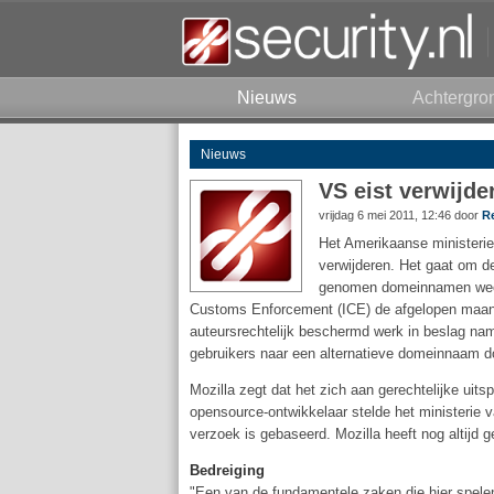
Nieuws
Achtergro
Nieuws
VS eist verwijde
vrijdag 6 mei 2011, 12:46 door
R
Het Amerikaanse ministeri
verwijderen. Het gaat om d
genomen domeinnamen weer
Customs Enforcement (ICE) de afgelopen maande
auteursrechtelijk beschermd werk in beslag nam
gebruikers naar een alternatieve domeinnaam do
Mozilla zegt dat het zich aan gerechtelijke uits
opensource-ontwikkelaar stelde het ministerie
verzoek is gebaseerd. Mozilla heeft nog altijd
Bedreiging
"Een van de fundamentele zaken die hier spel