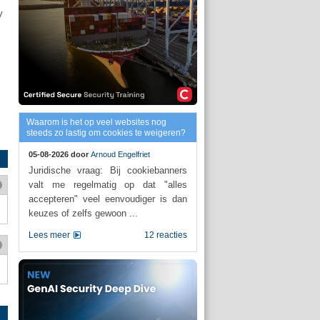
y
Waarom is het op veel websites nog
steeds zo lastig om cookies te weigeren?
05-08-2026 door
Arnoud Engelfriet
Juridische vraag: Bij cookiebanners
valt me regelmatig op dat "alles
accepteren" veel eenvoudiger is dan
keuzes of zelfs gewoon ...
Lees meer
12 reacties