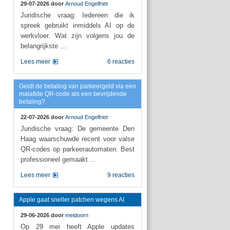
29-07-2026 door
Arnoud Engelfriet
Juridische vraag: Iedereen die ik
spreek gebruikt inmiddels AI op de
werkvloer. Wat zijn volgens jou de
belangrijkste ...
Lees meer
6 reacties
Geldt de betaling van parkeergeld via een
malafide QR-code als een bevrijdende
betaling?
22-07-2026 door
Arnoud Engelfriet
Juridische vraag: De gemeente Den
Haag waarschuwde recent voor valse
QR-codes op parkeerautomaten. Best
professioneel gemaakt ...
Lees meer
9 reacties
Apple gaat sneller patchen wegens AI
29-06-2026 door
meidoorn
Op 29 mei heeft Apple updates