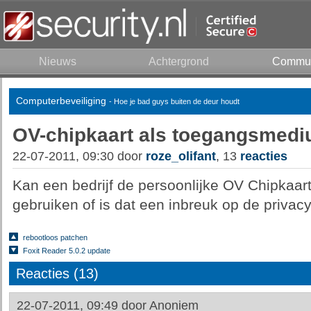
Nieuws
Achtergrond
Commun
Computerbeveiliging
- Hoe je bad guys buiten de deur houdt
OV-chipkaart als toegangsmed
22-07-2011, 09:30 door
roze_olifant
, 13
reacties
Kan een bedrijf de persoonlijke OV Chipkaa
gebruiken of is dat een inbreuk op de privac
rebootloos patchen
Foxit Reader 5.0.2 update
Reacties (13)
22-07-2011, 09:49 door
Anoniem