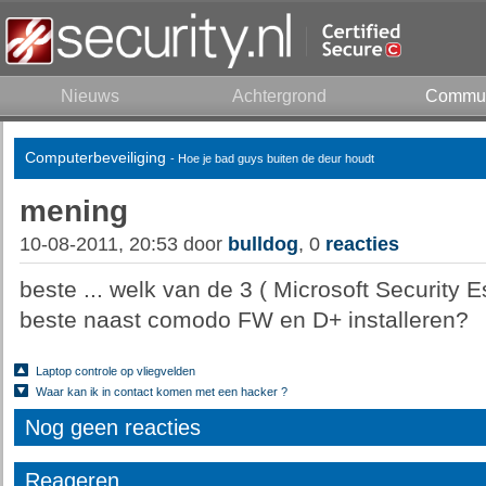
Nieuws
Achtergrond
Commun
Computerbeveiliging
- Hoe je bad guys buiten de deur houdt
mening
10-08-2011, 20:53 door
bulldog
, 0
reacties
beste ... welk van de 3 ( Microsoft Security E
beste naast comodo FW en D+ installeren?
Laptop controle op vliegvelden
Waar kan ik in contact komen met een hacker ?
Nog geen reacties
Reageren