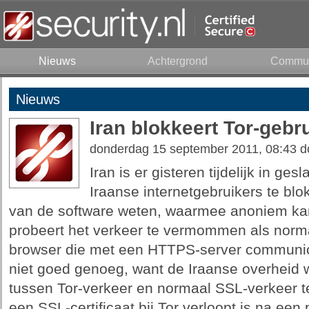
Nieuws
Achtergrond
Commun
Nieuws
Iran blokkeert Tor-gebr
donderdag 15 september 2011, 08:43 
Iran is er gisteren tijdelijk in g
Iraanse internetgebruikers te blo
van de software weten, waarmee anoniem kan
probeert het verkeer te vermommen als norm
browser die met een HTTPS-server communi
niet goed genoeg, want de Iraanse overheid w
tussen Tor-verkeer en normaal SSL-verkeer t
een SSL-certificaat bij Tor verloopt is na een 