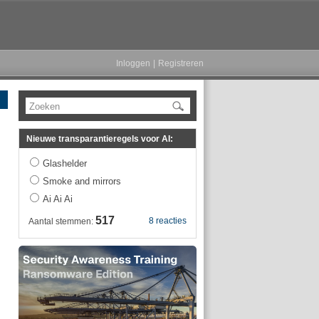
Inloggen
|
Registreren
Zoeken
Nieuwe transparantieregels voor AI:
Glashelder
Smoke and mirrors
Ai Ai Ai
517
8 reacties
Aantal stemmen: