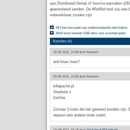
aan Distributed Denial of Service-aanvallen (
gearresteerd werden. De #RefRef-tool zou een be
onbereikbaar zouden zijn.
NFI kan encryptie van zedenverdachte niet kraken
AIVD keurt tweede USB-stick voor overheid goed
Reacties (6)
19-09-2011, 14:08 door
Anoniem
anti-hoax hoax?
19-09-2011, 14:55 door
Anoniem
killapache.pl
Slowloris.c
XerXes
Zomaar 3 tools die het geweest konden zijn. E
request een andere route zoekt.
19-09-2011, 15:18 door
DarkViewOfTheWorld