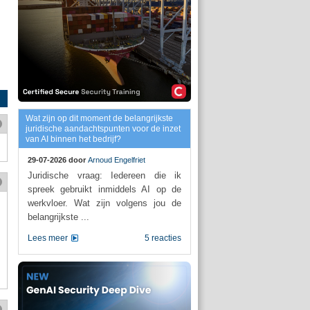
Wat zijn op dit moment de belangrijkste
juridische aandachtspunten voor de inzet
van AI binnen het bedrijf?
29-07-2026 door
Arnoud Engelfriet
Juridische vraag: Iedereen die ik
spreek gebruikt inmiddels AI op de
werkvloer. Wat zijn volgens jou de
belangrijkste ...
Lees meer
5 reacties