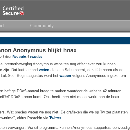
nd
Community
non Anonymous blijkt hoax
:48 door
Redactie
, 6
reacties
 internetbeweging Anonymous websites nog effectiever zou kunnen
te zijn. Dat laat iemand
weten
die zich Sabu noemt, dezelfde naam als de
ef LulzSec. Begin augustus werd het
wapen
volgens Anonymous ingezet om
een heftige DDoS-aanval kreeg te maken waardoor de website 42 minuten
'#RefRef' DDoS-kanon komt. Ook heeft men niet meegewerkt aan de hoax.
rs. Wat precies weten we nog niet. De grafieken die we op Twitter plaatsten
downtime", aldus Pastebin via
Twitter
.
oeten vervangen. Via dit programma kunnen Anonymous supporters eenvoudig