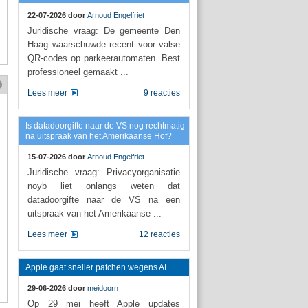
22-07-2026 door
Arnoud Engelfriet
Juridische vraag: De gemeente Den
Haag waarschuwde recent voor valse
QR-codes op parkeerautomaten. Best
professioneel gemaakt ...
Lees meer
9 reacties
Is datadoorgifte naar de VS nog rechtmatig
na uitspraak van het Amerikaanse Hof?
15-07-2026 door
Arnoud Engelfriet
Juridische vraag: Privacyorganisatie
noyb liet onlangs weten dat
datadoorgifte naar de VS na een
uitspraak van het Amerikaanse ...
Lees meer
12 reacties
Apple gaat sneller patchen wegens AI
29-06-2026 door
meidoorn
Op 29 mei heeft Apple updates