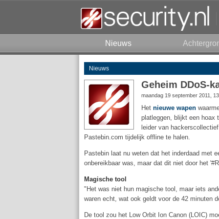
Nieuws
Achtergro
Nieuws
Geheim DDoS-ka
maandag 19 september 2011, 13
Het
nieuwe wapen
waarmee
platleggen, blijkt een hoax 
leider van hackerscollecti
Pastebin.com tijdelijk offline te halen.
Pastebin laat nu weten dat het inderdaad met 
onbereikbaar was, maar dat dit niet door het 
Magische tool
"Het was niet hun magische tool, maar iets ande
waren echt, wat ook geldt voor de 42 minuten 
De tool zou het Low Orbit Ion Canon (LOIC) m