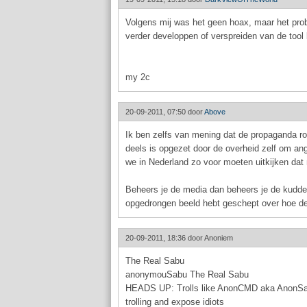
Volgens mij was het geen hoax, maar het pro
verder developpen of verspreiden van de tool
my 2c
20-09-2011, 07:50 door
Above
Ik ben zelfs van mening dat de propaganda 
deels is opgezet door de overheid zelf om ang
we in Nederland zo voor moeten uitkijken dat
Beheers je de media dan beheers je de kudde 
opgedrongen beeld hebt geschept over hoe de
20-09-2011, 18:36 door
Anoniem
The Real Sabu
anonymouSabu The Real Sabu
HEADS UP: Trolls like AnonCMD aka AnonSab
trolling and expose idiots