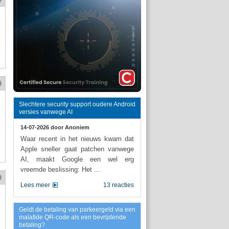
Slechtere security support oudere Android
versies vanwege AI
14-07-2026 door
Anoniem
Waar recent in het nieuws kwam dat
Apple sneller gaat patchen vanwege
AI, maakt Google een wel erg
vreemde beslissing: Het ...
Lees meer
13 reacties
Geldt de betaling van parkeergeld via een
malafide QR-code als een bevrijdende
betaling?