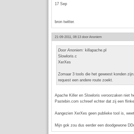
17 Sep
bron twitter.
21-09-2011, 08:13 door
Anoniem
Door Anoniem:
killapache.pl
Slowloris.c
XerXes
Zomaar 3 tools die het geweest konden zijn. 
request een andere route zoekt.
Apache Killer en Slowloris veroorzaken niet h
Pastebin.com schreef echter dat zij een flink
Aangezien XerXes geen publieke tool is, weet
Mijn gok zou dus eerder een doodgewone DDoS