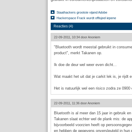
Staathackers grootste vijand Adobe
Hackerspace Frack wurdt offisjeel iepene
Reacties (4)
22-09-2011, 10:34 door
Anoniem
"Bluetooth wordt meestal gebruikt in consu
product", merkt Takanen op.
Ik doe de deur wel weer even dicht...
Wat maakt het uit dat je carkit lek is, je rijd
Het is natuurlijk wel een risico zodra ze 0900 
22-09-2011, 11:36 door
Anoniem
Bluetooth is al meer dan 15 jaar in gebruik e
Takanen slaat echter wel de plank mis: de app
bijvoorbeeld voorzien heeft op persoonsgegev
en hebben de gegevens onversleuteld in hun