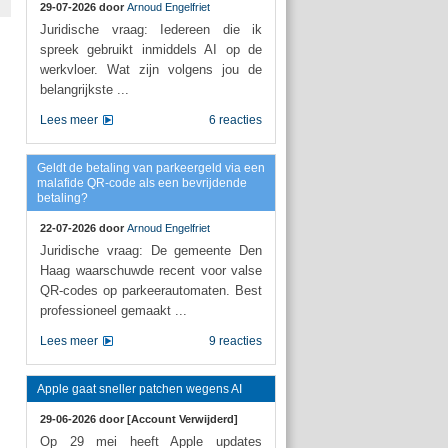
29-07-2026 door
Arnoud Engelfriet
Juridische vraag: Iedereen die ik
spreek gebruikt inmiddels AI op de
werkvloer. Wat zijn volgens jou de
belangrijkste ...
Lees meer
6 reacties
Geldt de betaling van parkeergeld via een
malafide QR-code als een bevrijdende
betaling?
22-07-2026 door
Arnoud Engelfriet
Juridische vraag: De gemeente Den
Haag waarschuwde recent voor valse
QR-codes op parkeerautomaten. Best
professioneel gemaakt ...
Lees meer
9 reacties
Apple gaat sneller patchen wegens AI
29-06-2026 door
[Account Verwijderd]
Op 29 mei heeft Apple updates