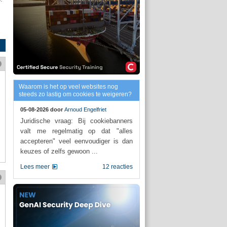
Waarom is het op veel websites nog
steeds zo lastig om cookies te weigeren?
05-08-2026 door
Arnoud Engelfriet
Juridische vraag: Bij cookiebanners
valt me regelmatig op dat "alles
accepteren" veel eenvoudiger is dan
keuzes of zelfs gewoon ...
Lees meer
12 reacties