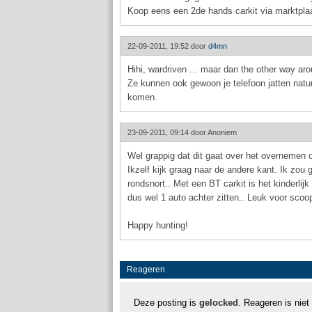
Koop eens een 2de hands carkit via marktplaat
22-09-2011, 19:52 door
d4mn
Hihi, wardriven ... maar dan the other way aro
Ze kunnen ook gewoon je telefoon jatten natuurl
komen.
23-09-2011, 09:14 door
Anoniem
Wel grappig dat dit gaat over het overnemen o
Ikzelf kijk graag naar de andere kant. Ik zou g
rondsnort.. Met een BT carkit is het kinderlij
dus wel 1 auto achter zitten.. Leuk voor scoo
Happy hunting!
Reageren
Deze posting is
gelocked
. Reageren is niet