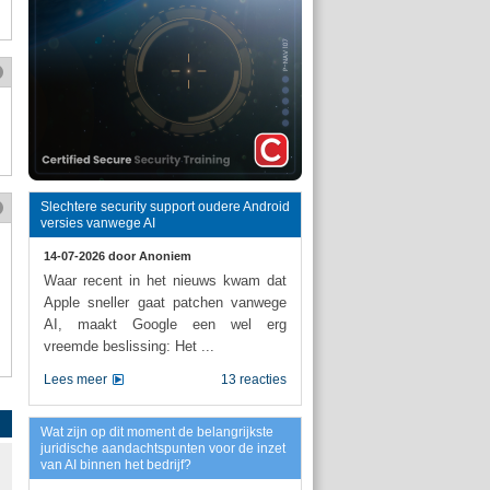
Slechtere security support oudere Android
versies vanwege AI
14-07-2026 door
Anoniem
Waar recent in het nieuws kwam dat
Apple sneller gaat patchen vanwege
AI, maakt Google een wel erg
vreemde beslissing: Het ...
Lees meer
13 reacties
Wat zijn op dit moment de belangrijkste
juridische aandachtspunten voor de inzet
van AI binnen het bedrijf?