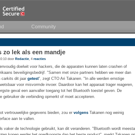
nd
Community
s zo lek als een mandje
10:10 door
Redactie
, 4
reacties
eenvoudig doelwit voor hackers, die de apparaten kunnen laten crashen of
ikaans beveiligingsbedrijf. "Samen met onze partners hebben we meer dan
 carkits dit jaar
getest
", zegt CTO Ari Takanen. "In alle werden ernstige
etsbaar voor misvormde invoer. Daardoor kan het apparaat trager reageren,
rgste geval een aanvaller toegang tot het Bluetooth toestel geven. De
e gebruiker de verbinding opmerkt of moet accepteren.
ot vertrouwelijke gegevens bieden, zou er
volgens
Takanen nog weinig
erface aan te vallen.
s vaker de technologie gebruikt, kan dit veranderen. "Bluetooth wordt meesta
ten kopen eerder het goedkoopste dan het beste product", merkt Takanen op