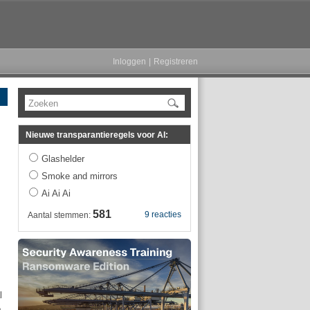
Inloggen
|
Registreren
Zoeken
Nieuwe transparantieregels voor AI:
Glashelder
Smoke and mirrors
Ai Ai Ai
581
9 reacties
Aantal stemmen:
l
.