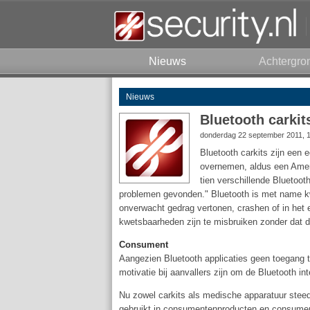
Nieuws
Achtergro
Nieuws
Bluetooth carkit
donderdag 22 september 2011, 
Bluetooth carkits zijn een 
overnemen, aldus een Amer
tien verschillende Bluetooth
problemen gevonden." Bluetooth is met name kw
onverwacht gedrag vertonen, crashen of in het e
kwetsbaarheden zijn te misbruiken zonder dat d
Consument
Aangezien Bluetooth applicaties geen toegang t
motivatie bij aanvallers zijn om de Bluetooth int
Nu zowel carkits als medische apparatuur steed
gebruikt in consumentenproducten en consumen