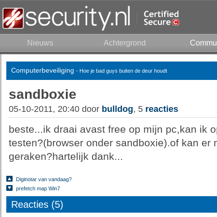
Nieuws
Achtergrond
Commun
Computerbeveiliging
- Hoe je bad guys buiten de deur houdt
sandboxie
05-10-2011, 20:40 door
bulldog
, 5
reacties
beste...ik draai avast free op mijn pc,kan ik
testen?(browser onder sandboxie).of kan er m
geraken?hartelijk dank...
Diginotar van vandaag?
prefetch map Win7
Reacties (5)