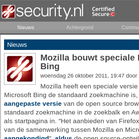
Nieuws
Achtergrond
Commun
Nieuws
Mozilla bouwt speciale 
Bing
woensdag 26 oktober 2011, 19:47 door
Mozilla heeft een speciale versie
Microsoft Bing de standaard zoekmachine is, 
aangepaste versie
van de open source brows
standaard zoekmachine in de zoekbalk en A
als startpagina in. "Het aanbieden van Firefox
van de samenwerking tussen Mozilla en Micros
aangekondigd
",
aldus
de open source-ontwik