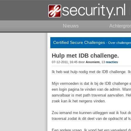
Nieuws
Achtergro
Certified Secure Challenges
- Over challenges
Hulp met IDB challenge.
07-12-2011, 16:45 door
Anoniem
, 13
reacties
Ik heb wat hulp nodig met de IDB challenge. Ik 
Mijn vermoeden is dat ik bij de IDB challenge 
een login pagina te vinden van de admin. Wann
aanvalbaar is met path traversal aanvallen. He
zoek kan ik het nergens vinden.
Zou iemand me kunnen uitleggen wat ik fout do
traversal zodat ik dit deel van de opdracht af 
Een andere vraag. Ik vond het erg vervelend d