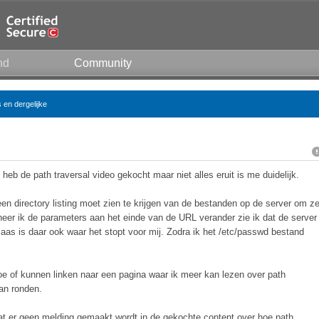
nd
Community
 en dergelijke
heb de path traversal video gekocht maar niet alles eruit is me duidelijk.
een directory listing moet zien te krijgen van de bestanden op de server om z
eer ik de parameters aan het einde van de URL verander zie ik dat de server
laas is daar ook waar het stopt voor mij. Zodra ik het /etc/passwd bestand
e of kunnen linken naar een pagina waar ik meer kan lezen over path
kan ronden.
at er geen melding gemaakt wordt in de gekochte content over hoe path