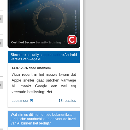
Slechtere security support oudere Android
versies vanwege AI
14-07-2026 door
Anoniem
Waar recent in het nieuws kwam dat
Apple sneller gaat patchen vanwege
AI, maakt Google een wel erg
vreemde beslissing: Het ...
Lees meer
13 reacties
Wat zijn op dit moment de belangrijkste
juridische aandachtspunten voor de inzet
van AI binnen het bedrijf?