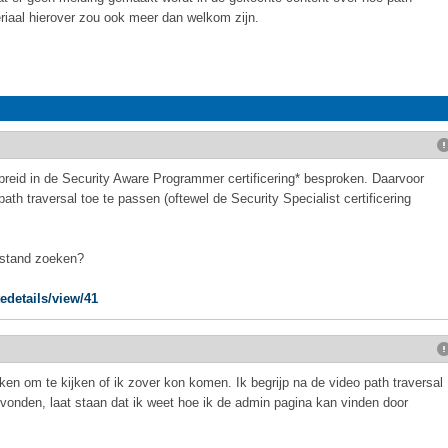
riaal hierover zou ook meer dan welkom zijn.
breid in de Security Aware Programmer certificering* besproken. Daarvoor
ath traversal toe te passen (oftewel de Security Specialist certificering
estand zoeken?
tedetails/view/41
en om te kijken of ik zover kon komen. Ik begrijp na de video path traversal
evonden, laat staan dat ik weet hoe ik de admin pagina kan vinden door