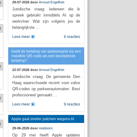
29-07-2026 door
Arnoud Engelfriet
Juridische vraag: Iedereen die ik
spreek gebruikt inmiddels AI op de
werkvloer. Wat zijn volgens jou de
belangrijkste ...
Lees meer
6 reacties
Geldt de betaling van parkeergeld via een
malafide QR-code als een bevrijdende
betaling?
22-07-2026 door
Arnoud Engelfriet
Juridische vraag: De gemeente Den
Haag waarschuwde recent voor valse
QR-codes op parkeerautomaten. Best
professioneel gemaakt ...
Lees meer
9 reacties
Apple gaat sneller patchen wegens AI
29-06-2026 door
meidoorn
Op 29 mei heeft Apple updates