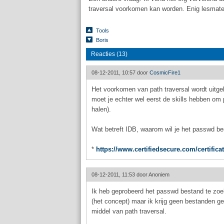
traversal voorkomen kan worden. Enig lesmate
Tools
Boris
Reacties (13)
08-12-2011, 10:57 door
CosmicFire1
Het voorkomen van path traversal wordt uitge
moet je echter wel eerst de skills hebben om p
halen).
Wat betreft IDB, waarom wil je het passwd b
*
https://www.certifiedsecure.com/certifica
08-12-2011, 11:53 door
Anoniem
Ik heb geprobeerd het passwd bestand te zoek
(het concept) maar ik krijg geen bestanden g
middel van path traversal.