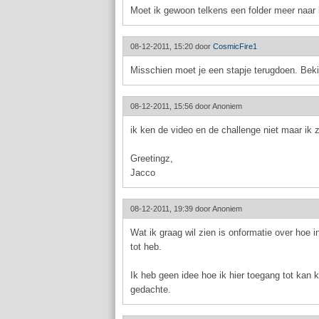
Moet ik gewoon telkens een folder meer naar b
08-12-2011, 15:20 door
CosmicFire1
Misschien moet je een stapje terugdoen. Beki
08-12-2011, 15:56 door
Anoniem
ik ken de video en de challenge niet maar ik 
Greetingz,
Jacco
08-12-2011, 19:39 door
Anoniem
Wat ik graag wil zien is onformatie over hoe 
tot heb.
Ik heb geen idee hoe ik hier toegang tot kan k
gedachte.