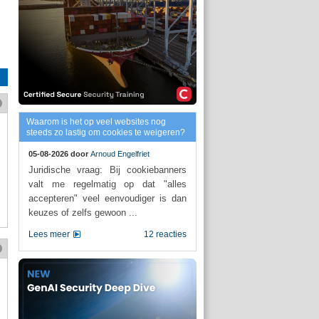
Waarom is het op veel websites nog
steeds zo lastig om cookies te weigeren?
05-08-2026 door
Arnoud Engelfriet
Juridische vraag: Bij cookiebanners
valt me regelmatig op dat "alles
accepteren" veel eenvoudiger is dan
keuzes of zelfs gewoon ...
Lees meer
12 reacties