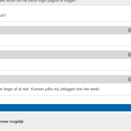
wilt lezen om de juiste login pagina te krijgen
sal?
 begin af al niet. Kunnen jullie mij uitleggen hoe het werkt.
 meer mogelijk.