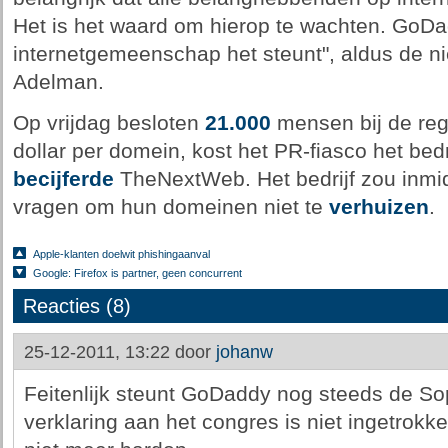
Het is het waard om hierop te wachten. GoDa
internetgemeenschap het steunt", aldus de
Adelman.
Op vrijdag besloten
21.000
mensen bij de regi
dollar per domein, kost het PR-fiasco het bedr
becijferde
TheNextWeb. Het bedrijf zou inmid
vragen om hun domeinen niet te
verhuizen
.
Apple-klanten doelwit phishingaanval
Google: Firefox is partner, geen concurrent
Reacties (8)
25-12-2011, 13:22 door
johanw
Feitenlijk steunt GoDaddy nog steeds de Sop
verklaring aan het congres is niet ingetrokk