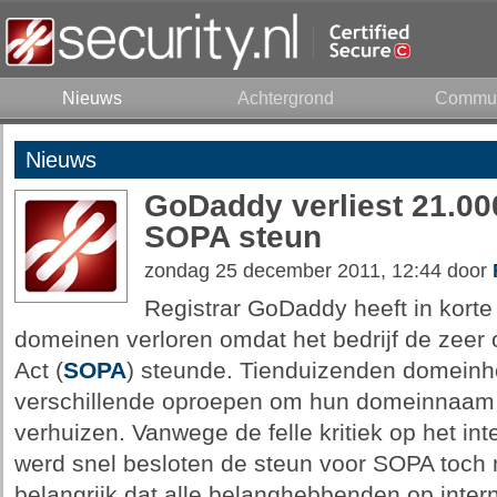
Nieuws
Achtergrond
Commun
Nieuws
GoDaddy verliest 21.0
SOPA steun
zondag 25 december 2011, 12:44 door
Registrar GoDaddy heeft in korte
domeinen verloren omdat het bedrijf de zeer
Act (
SOPA
) steunde. Tienduizenden domein
verschillende oproepen om hun domeinnaam n
verhuizen. Vanwege de felle kritiek op het int
werd snel besloten de steun voor SOPA toch
belangrijk dat alle belanghebbenden op inter