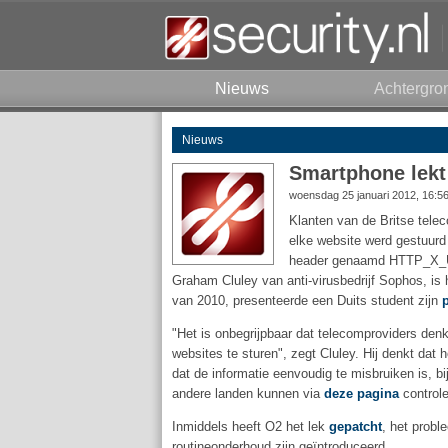
Nieuws
Achtergro
Nieuws
Smartphone lekt
woensdag 25 januari 2012, 16:5
Klanten van de Britse tele
elke website werd gestuurd
header genaamd HTTP_X_U
Graham Cluley van anti-virusbedrijf Sophos, is
van 2010, presenteerde een Duits student zijn
"Het is onbegrijpbaar dat telecomproviders den
websites te sturen", zegt Cluley. Hij denkt da
dat de informatie eenvoudig te misbruiken is, 
andere landen kunnen via
deze pagina
controle
Inmiddels heeft O2 het lek
gepatcht
, het probl
routineonderhoud zijn geïntroduceerd.