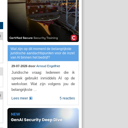
Wat zijn op dit moment de belangrijkste
juridische aandachtspunten voor de inzet
van AI binnen het bedrijf?
29-07-2026 door
Arnoud Engelfriet
Juridische vraag: Iedereen die ik
spreek gebruikt inmiddels AI op de
werkvloer. Wat zijn volgens jou de
belangrijkste ...
Lees meer
5 reacties