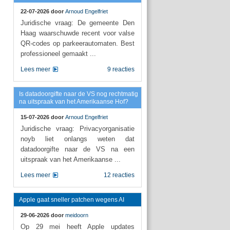
22-07-2026 door
Arnoud Engelfriet
Juridische vraag: De gemeente Den
Haag waarschuwde recent voor valse
QR-codes op parkeerautomaten. Best
professioneel gemaakt ...
Lees meer
9 reacties
Is datadoorgifte naar de VS nog rechtmatig
na uitspraak van het Amerikaanse Hof?
15-07-2026 door
Arnoud Engelfriet
Juridische vraag: Privacyorganisatie
noyb liet onlangs weten dat
datadoorgifte naar de VS na een
uitspraak van het Amerikaanse ...
Lees meer
12 reacties
Apple gaat sneller patchen wegens AI
29-06-2026 door
meidoorn
Op 29 mei heeft Apple updates