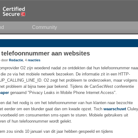
nd
Community
 telefoonnummer aan websites
6 door
Redactie
, 4
reacties
comprovider O2 zijn woedend nadat ze ontdekten dat hun telefoonnummer naa
 die ze via het mobiele netwerk bezoeken. De informatie zit in een HTTP-
P_CALLING_LINE_ID. O2 zegt het probleem te onderzoeken, maar volgens
 het probleem al bijna twee jaar bekend. Tijdens de CanSecWest conferentie
paper
genaamd "Privacy Leaks in Mobile Phone Internet Access".
ken dat het nodig is om het telefoonnummer van hun klanten naar bezochte
t het eerder om een blunder gaat dan om kwade opzet. Toch
waarschuwt
Clule
bijvoorbeeld om consumenten sms-spam te sturen. Mobiele gebruikers uit
ren of hun telefoonnummer wordt gelekt.
eem zou sinds 10 januari van dit jaar hebben gespeeld en tijdens