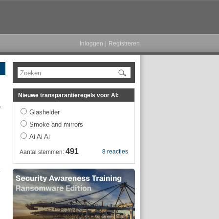
Inloggen
|
Registreren
Zoeken
Nieuwe transparantieregels voor AI:
r
Glashelder
Smoke and mirrors
Ai Ai Ai
491
8 reacties
Aantal stemmen:
y