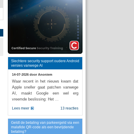
Slechtere security support oudere Android
versies vanwege AI
14-07-2026 door
Anoniem
Waar recent in het nieuws kwam dat
Apple sneller gaat patchen vanwege
AI, maakt Google een wel erg
vreemde beslissing: Het ...
Lees meer
13 reacties
Geldt de betaling van parkeergeld via een
malafide QR-code als een bevrijdende
betaling?