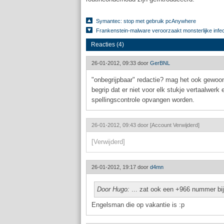
Symantec: stop met gebruik pcAnywhere
Frankenstein-malware veroorzaakt monsterlijke infec
Reacties (4)
26-01-2012, 09:33 door
GerBNL
"onbegrijpbaar" redactie? mag het ook gewoon "o
begrip dat er niet voor elk stukje vertaalwerk
spellingscontrole opvangen worden.
26-01-2012, 09:43 door
[Account Verwijderd]
[Verwijderd]
26-01-2012, 19:17 door
d4mn
Door Hugo:
... zat ook een +966 nummer bij
Engelsman die op vakantie is :p