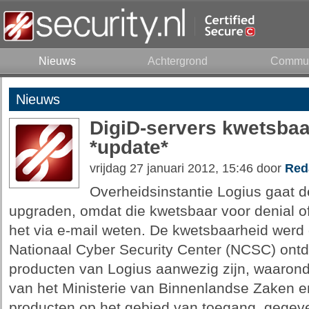
Nieuws
Achtergrond
Commun
Nieuws
DigiD-servers kwetsbaa
*update*
vrijdag 27 januari 2012, 15:46 door
Red
Overheidsinstantie Logius gaat 
upgraden, omdat die kwetsbaar voor denial of 
het via e-mail weten. De kwetsbaarheid werd 
Nationaal Cyber Security Center (NCSC) ontde
producten van Logius aanwezig zijn, waarond
van het Ministerie van Binnenlandse Zaken en 
producten op het gebied van toegang, gegeve