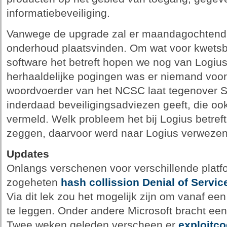
informatiebeveiliging.
Vanwege de upgrade zal er maandagochtend v
onderhoud plaatsvinden. Om wat voor kwetsb
software het betreft hopen we nog van Logiu
herhaaldelijke pogingen was er niemand voo
woordvoerder van het NCSC laat tegenover Se
inderdaad beveiligingsadviezen geeft, die o
vermeld. Welk probleem het bij Logius betref
zeggen, daarvoor werd naar Logius verwezen
Updates
Onlangs verschenen voor verschillende plat
zogeheten
hash collission Denial of Servi
Via dit lek zou het mogelijk zijn om vanaf ee
te leggen. Onder andere Microsoft bracht een
Twee weken geleden verscheen er
exploitc