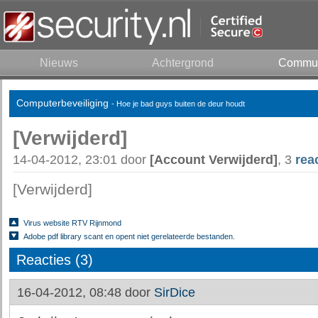
Nieuws
Achtergrond
Commun
Computerbeveiliging
- Hoe je bad guys buiten de deur houdt
[Verwijderd]
14-04-2012, 23:01 door
[Account Verwijderd]
, 3
rea
[Verwijderd]
Virus website RTV Rijnmond
Adobe pdf library scant en opent niet gerelateerde bestanden.
Reacties (3)
16-04-2012, 08:48 door
SirDice