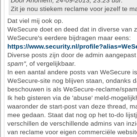
Door Anoniem, 24-09-2013, 23:23 uur:
Zit je nou stiekem reclame voor jezelf te 
Dat viel mij ook op.
WeSecure doet en deed dat in diverse van zi
WeSecure's eerdere bijdragen maar eens:
https://www.security.nl/profile?alias=WeS
Diverse posts zijn door de admin aangepast
spam"
, of vergelijkbaar.
In een aantal andere posts van WeSecure is 
WeSecure-site nog blijven staan, ondanks d
beschouwen is als WeSecure-reclame/spam
Ik heb gisteren via de 'abuse' meld-mogelij
waaronder de start-post van deze thread, maa
mee gedaan. Staat dat nog op het to-do lijst
verschillen de verschillende admins van inz
van reclame voor eigen commerciële websi