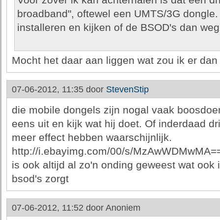
Voor zover ik kan achterhalen is dat een dr
broadband", oftewel een UMTS/3G dongle. 
installeren en kijken of de BSOD's dan wegb
Mocht het daar aan liggen wat zou ik er da
07-06-2012, 11:35 door
StevenStip
die mobile dongels zijn nogal vaak boosdoen
eens uit en kijk wat hij doet. Of inderdaad dr
meer effect hebben waarschijnlijk.
http://i.ebayimg.com/00/s/MzAwWDMwMA=
is ook altijd al zo'n onding geweest wat ook
bsod's zorgt
07-06-2012, 11:52 door
Anoniem