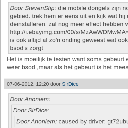
Door StevenStip:
die mobile dongels zijn 
gebied. trek hem er eens uit en kijk wat hij
deinstalleren, zal nog meer effect hebben w
http://i.ebayimg.com/00/s/MzAwWDMwMA
is ook altijd al zo'n onding geweest wat oo
bsod's zorgt
Het is moeilijk te testen want soms gebeurt
weer bsod ,maar als het gebeurt is het mees
07-06-2012, 12:20 door
SirDice
Door Anoniem:
Door SirDice:
Door Anoniem:
caused by driver: gt72ub