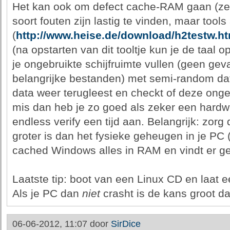
Het kan ook om defect cache-RAM gaan (zelf
soort fouten zijn lastig te vinden, maar tool
(
http://www.heise.de/download/h2testw.ht
(na opstarten van dit tooltje kun je de taal 
je ongebruikte schijfruimte vullen (geen gev
belangrijke bestanden) met semi-random da
data weer terugleest en checkt of deze ongewi
mis dan heb je zo goed als zeker een hardw
endless verify een tijd aan. Belangrijk: zorg 
groter is dan het fysieke geheugen in je PC 
cached Windows alles in RAM en vindt er gee
Laatste tip: boot van een Linux CD en laat e
Als je PC dan
niet
crasht is de kans groot da
06-06-2012, 11:07 door
SirDice