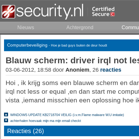
Nieuws
Achtergrond
Commun
Computerbeveiliging
- Hoe je bad guys buiten de deur houdt
Blauw scherm: driver irql not le
03-06-2012, 18:58 door
Anoniem
, 26
reacties
Hoi , ik krijg soms een blauwe scherm en dan 
irql not less or equal ,en dan start me compu
vista ,iemand misschien een oplossing hoe i
WINDOWS UPDATE KB2718704 VEILIG (i.v.m.Flame malware W.U imitatie)
achterhalen hoevaak mijn ma mijn email checkt
Reacties (26)