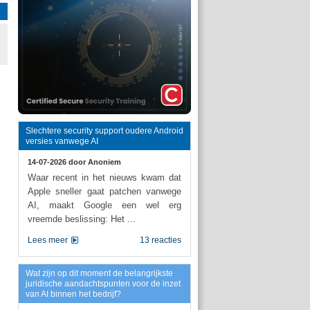
Slechtere security support oudere Android
versies vanwege AI
14-07-2026 door
Anoniem
Waar recent in het nieuws kwam dat
Apple sneller gaat patchen vanwege
AI, maakt Google een wel erg
vreemde beslissing: Het ...
Lees meer
13 reacties
Wat zijn op dit moment de belangrijkste
juridische aandachtspunten voor de inzet
van AI binnen het bedrijf?