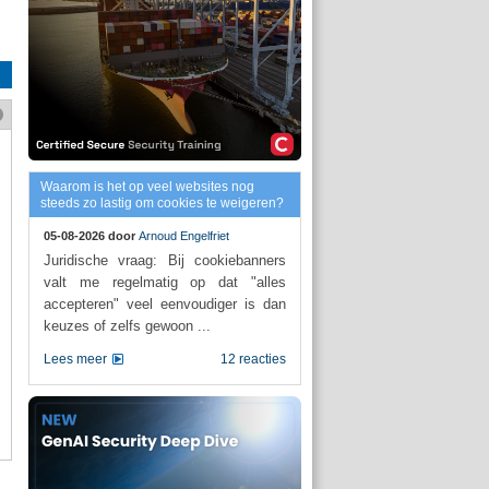
Waarom is het op veel websites nog
steeds zo lastig om cookies te weigeren?
05-08-2026 door
Arnoud Engelfriet
Juridische vraag: Bij cookiebanners
valt me regelmatig op dat "alles
accepteren" veel eenvoudiger is dan
keuzes of zelfs gewoon ...
Lees meer
12 reacties