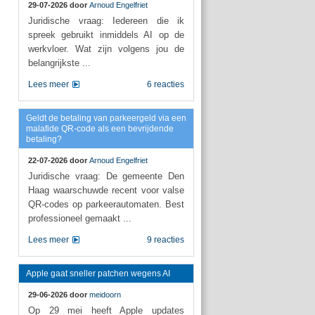
29-07-2026 door
Arnoud Engelfriet
Juridische vraag: Iedereen die ik
spreek gebruikt inmiddels AI op de
werkvloer. Wat zijn volgens jou de
belangrijkste ...
Lees meer
6 reacties
Geldt de betaling van parkeergeld via een
malafide QR-code als een bevrijdende
betaling?
22-07-2026 door
Arnoud Engelfriet
Juridische vraag: De gemeente Den
Haag waarschuwde recent voor valse
QR-codes op parkeerautomaten. Best
professioneel gemaakt ...
Lees meer
9 reacties
Apple gaat sneller patchen wegens AI
29-06-2026 door
meidoorn
Op 29 mei heeft Apple updates