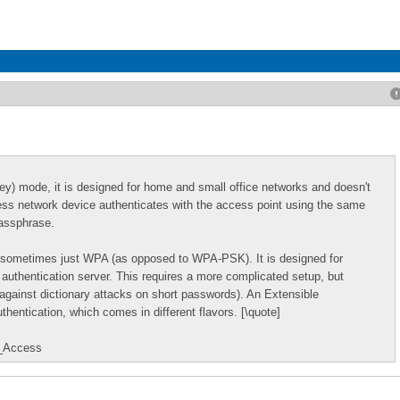
y) mode, it is designed for home and small office networks and doesn't
less network device authenticates with the access point using the same
passphrase.
sometimes just WPA (as opposed to WPA-PSK). It is designed for
authentication server. This requires a more complicated setup, but
n against dictionary attacks on short passwords). An Extensible
thentication, which comes in different flavors. [\quote]
d_Access