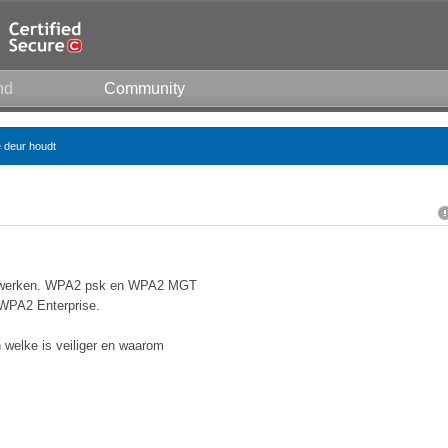
nd
Community
e deur houdt
netwerken. WPA2 psk en WPA2 MGT
WPA2 Enterprise.
 welke is veiliger en waarom