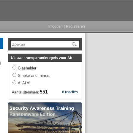
Inloggen
|
Registreren
Zoeken
Nieuwe transparantieregels voor AI:
Glashelder
Smoke and mirrors
Ai Ai Ai
551
8 reacties
Aantal stemmen: