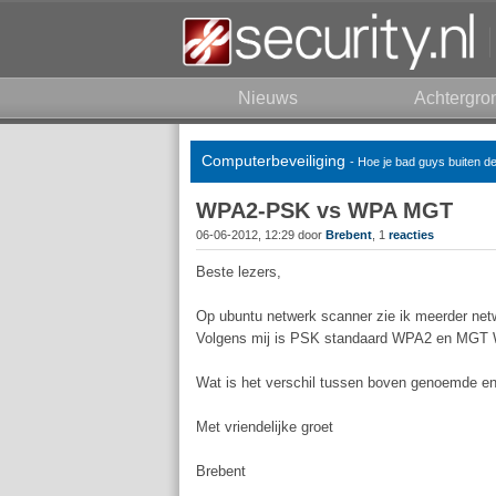
Nieuws
Achtergro
Computerbeveiliging
- Hoe je bad guys buiten d
WPA2-PSK vs WPA MGT
06-06-2012, 12:29 door
Brebent
, 1
reacties
Beste lezers,
Op ubuntu netwerk scanner zie ik meerder 
Volgens mij is PSK standaard WPA2 en MGT 
Wat is het verschil tussen boven genoemde en
Met vriendelijke groet
Brebent