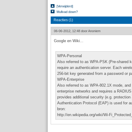
[Verwijderd]
Mullvad down?
Reacties (1)
06-06-2012, 12:48 door
Anoniem
Google en Wiki...
WPA-Personal
Also referred to as WPA-PSK (Pre-shared ke
require an authentication server. Each wire
256-bit key generated from a password or 
WPA-Enterprise
Also referred to as WPA-802.1X mode, and 
enterprise networks and requires a RADIUS 
provides additional security (e.g. protectio
Authentication Protocol (EAP) is used for au
bron:
http://en.wikipedia.org/wiki/Wi-Fi_Protecte