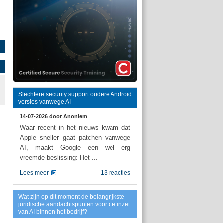
Slechtere security support oudere Android
versies vanwege AI
14-07-2026 door
Anoniem
Waar recent in het nieuws kwam dat
Apple sneller gaat patchen vanwege
AI, maakt Google een wel erg
vreemde beslissing: Het ...
Lees meer
13 reacties
Wat zijn op dit moment de belangrijkste
juridische aandachtspunten voor de inzet
van AI binnen het bedrijf?