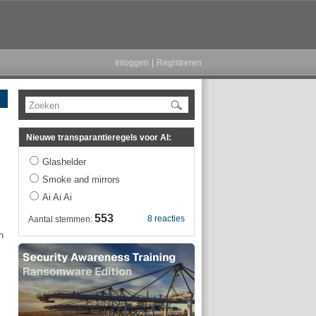
Inloggen
|
Registreren
Zoeken
Nieuwe transparantieregels voor AI:
Glashelder
Smoke and mirrors
Ai Ai Ai
553
8 reacties
Aantal stemmen:
n