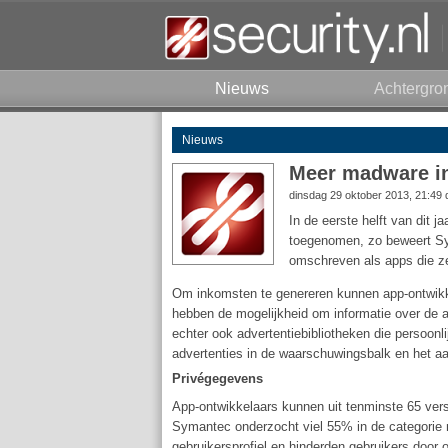
Nieuws
Achtergro
Nieuws
Meer madware in
dinsdag 29 oktober 2013, 21:49
In de eerste helft van dit 
toegenomen, zo beweert S
omschreven als apps die ze
Om inkomsten te genereren kunnen app-ontwikke
hebben de mogelijkheid om informatie over de ap
echter ook advertentiebibliotheken die persoonl
advertenties in de waarschuwingsbalk en het 
Privégegevens
App-ontwikkelaars kunnen uit tenminste 65 versc
Symantec onderzocht viel 55% in de categorie 
gebruikersprofiel en hinderden gebruikers door 