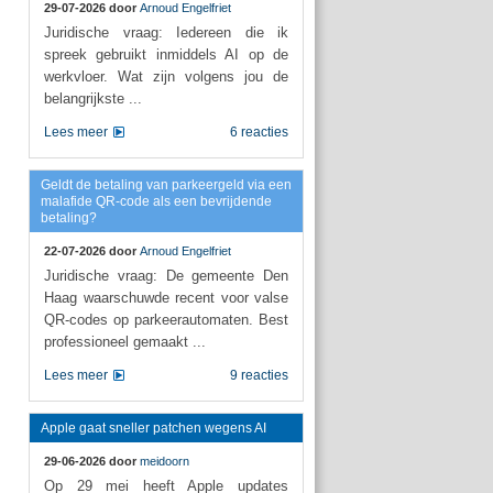
29-07-2026 door
Arnoud Engelfriet
Juridische vraag: Iedereen die ik
spreek gebruikt inmiddels AI op de
werkvloer. Wat zijn volgens jou de
belangrijkste ...
Lees meer
6 reacties
Geldt de betaling van parkeergeld via een
malafide QR-code als een bevrijdende
betaling?
22-07-2026 door
Arnoud Engelfriet
Juridische vraag: De gemeente Den
Haag waarschuwde recent voor valse
QR-codes op parkeerautomaten. Best
professioneel gemaakt ...
Lees meer
9 reacties
Apple gaat sneller patchen wegens AI
29-06-2026 door
meidoorn
Op 29 mei heeft Apple updates