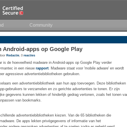
nd
Community
 Android-apps op Google Play
 door
Redactie
, 0
reacties
jaar is de hoeveelheid madware in Android-apps op Google Play verder
ymantec in een nieuw
rapport
. Madware staat voor 'mobile adware' en wordt
er agressieve advertentiebibliotheken gebruiken.
laars een advertentiebibliotheek aan hun app toevoegen. Deze bibliotheken
p-gebruikers te verzamelen en zo gerichte advertenties te tonen. Er zijn
ijke gegevens kunnen lekken of hinderlijk gedrag vertonen, zoals het tonen va
aanpassen van bookmarks.
hillende advertentiebibliotheken kiezen. Van de 65 bibliotheken die
madware. De apps lekten privégegevens of informatie van het
onder andere gesproken advertenties af te spelen zodra er gebeld werd.