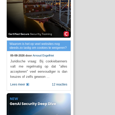
Waarom is het op veel websites nog
steeds zo lastig om cookies te weigeren?
05-08-2026 door
Arnoud Engelfriet
Juridische vraag: Bij cookiebanners
valt me regelmatig op dat "alles
accepteren" veel eenvoudiger is dan
keuzes of zelfs gewoon ...
Lees meer
12 reacties