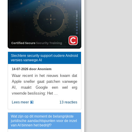
Slechtere security support oudere Android
versies vanwege AI
14-07-2026 door
Anoniem
Waar recent in het nieuws kwam dat
Apple sneller gaat patchen vanwege
AI, maakt Google een wel erg
vreemde beslissing: Het ...
Lees meer
13 reacties
Wat zijn op dit moment de belangrijkste
juridische aandachtspunten voor de inzet
van AI binnen het bedrijf?