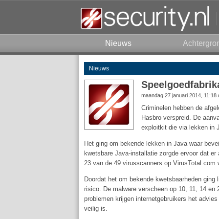
Nieuws
Achtergro
Nieuws
Speelgoedfabrik
maandag 27 januari 2014, 11:18
Criminelen hebben de afge
Hasbro verspreid. De aanva
exploitkit die via lekken 
Het ging om bekende lekken in Java waar beve
kwetsbare Java-installatie zorgde ervoor dat e
23 van de 49 virusscanners op VirusTotal.com 
Doordat het om bekende kwetsbaarheden ging li
risico. De malware verscheen op 10, 11, 14 en 
problemen krijgen internetgebruikers het advie
veilig is.