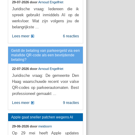
29-07-2026 door
Arnoud Engelfriet
Juridische vraag: Iedereen die ik
spreek gebruikt inmiddels AI op de
werkvloer. Wat zijn volgens jou de
belangrijkste ...
Lees meer
6 reacties
Geldt de betaling van parkeergeld via een
malafide QR-code als een bevrijdende
betaling?
22-07-2026 door
Arnoud Engelfriet
Juridische vraag: De gemeente Den
Haag waarschuwde recent voor valse
QR-codes op parkeerautomaten. Best
professioneel gemaakt ...
Lees meer
9 reacties
Apple gaat sneller patchen wegens AI
29-06-2026 door
meidoorn
Op 29 mei heeft Apple updates