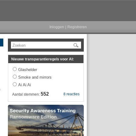
Inloggen
|
Registreren
Zoeken
Nieuwe transparantieregels voor AI:
Glashelder
Smoke and mirrors
Ai Ai Ai
n
552
8 reacties
Aantal stemmen: