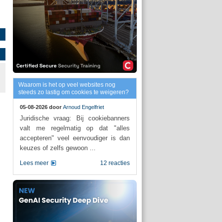
Waarom is het op veel websites nog
steeds zo lastig om cookies te weigeren?
05-08-2026 door
Arnoud Engelfriet
Juridische vraag: Bij cookiebanners
valt me regelmatig op dat "alles
accepteren" veel eenvoudiger is dan
keuzes of zelfs gewoon ...
Lees meer
12 reacties