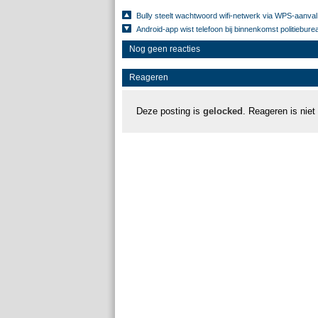
Bully steelt wachtwoord wifi-netwerk via WPS-aanval
Android-app wist telefoon bij binnenkomst politiebure
Nog geen reacties
Reageren
Deze posting is
gelocked
. Reageren is niet