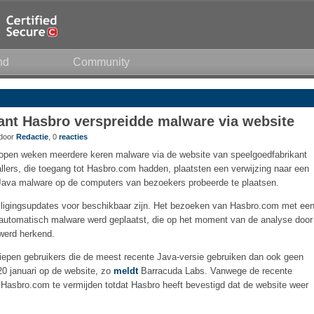
nd
Community
ant Hasbro verspreidde malware via website
 door
Redactie
, 0
reacties
lopen weken meerdere keren malware via de website van speelgoedfabrikant
llers, die toegang tot Hasbro.com hadden, plaatsten een verwijzing naar een
in Java malware op de computers van bezoekers probeerde te plaatsen.
iligingsupdates voor beschikbaar zijn. Het bezoeken van Hasbro.com met ee
r automatisch malware werd geplaatst, die op het moment van de analyse door
werd herkend.
epen gebruikers die de meest recente Java-versie gebruiken dan ook geen
20 januari op de website, zo
meldt
Barracuda Labs. Vanwege de recente
s Hasbro.com te vermijden totdat Hasbro heeft bevestigd dat de website weer