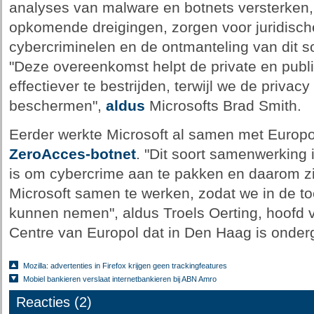
analyses van malware en botnets versterken,
opkomende dreigingen, zorgen voor juridisch
cybercriminelen en de ontmanteling van dit so
"Deze overeenkomst helpt de private en publ
effectiever te bestrijden, terwijl we de privac
beschermen",
aldus
Microsofts Brad Smith.
Eerder werkte Microsoft al samen met Europol
ZeroAcces-botnet
. "Dit soort samenwerking 
is om cybercrime aan te pakken en daarom z
Microsoft samen te werken, zodat we in de t
kunnen nemen", aldus Troels Oerting, hoofd
Centre van Europol dat in Den Haag is onder
Mozilla: advertenties in Firefox krijgen geen trackingfeatures
Mobiel bankieren verslaat internetbankieren bij ABN Amro
Reacties (2)