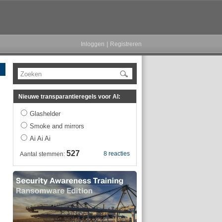
Inloggen
|
Registreren
Zoeken
Nieuwe transparantieregels voor AI:
Glashelder
Smoke and mirrors
Ai Ai Ai
527
8 reacties
Aantal stemmen: