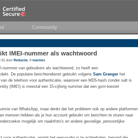
nd
Community
ikt IMEI-nummer als wachtwoord
0:32 door
Redactie
, 8
reacties
I-nummer van gebruikers als wachtwoord, zo heeft een
tdekt. De populaire berichtendienst gebruikt volgens
Sam Granger
het
n de telefoon voor authenticatie, waarover een MD5-hash zonder salt is
ntity (IMEI) is meestal een 15-cijferig nummer dat een gsm-toestel
versie van WhatsApp, maar denkt dat het probleem ook op andere platformen
 van mensen hebben als je hun account gebruikt om berichten te sturen naar
nderzoeker mogelijk om naaktfoto's en andere gevoelige, persoonlijke
 voor authenticatie, omdat het eenvoudig is te achterhalen. Iemand die