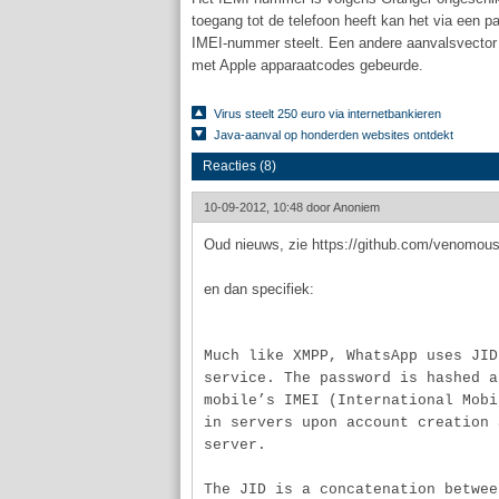
toegang tot de telefoon heeft kan het via een p
IMEI-nummer steelt. Een andere aanvalsvector
met Apple apparaatcodes gebeurde.
Virus steelt 250 euro via internetbankieren
Java-aanval op honderden websites ontdekt
Reacties (8)
10-09-2012, 10:48 door
Anoniem
Oud nieuws, zie https://github.com/venomo
en dan specifiek:
Much like XMPP, WhatsApp uses JID
service. The password is hashed a
mobile’s IMEI (International Mobi
in servers upon account creation 
server.
The JID is a concatenation betwee