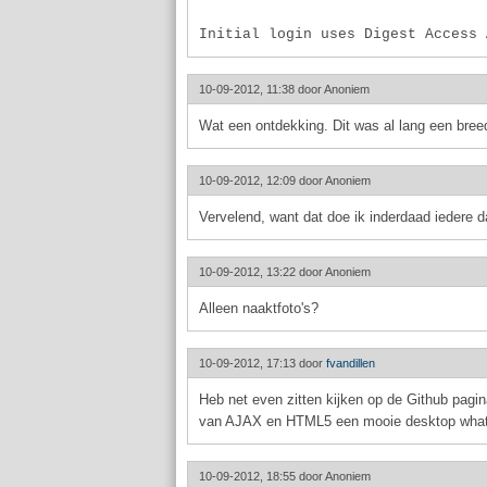
Initial login uses Digest Access 
10-09-2012, 11:38 door
Anoniem
Wat een ontdekking. Dit was al lang een bree
10-09-2012, 12:09 door
Anoniem
Vervelend, want dat doe ik inderdaad iedere d
10-09-2012, 13:22 door
Anoniem
Alleen naaktfoto's?
10-09-2012, 17:13 door
fvandillen
Heb net even zitten kijken op de Github pagi
van AJAX en HTML5 een mooie desktop what
10-09-2012, 18:55 door
Anoniem