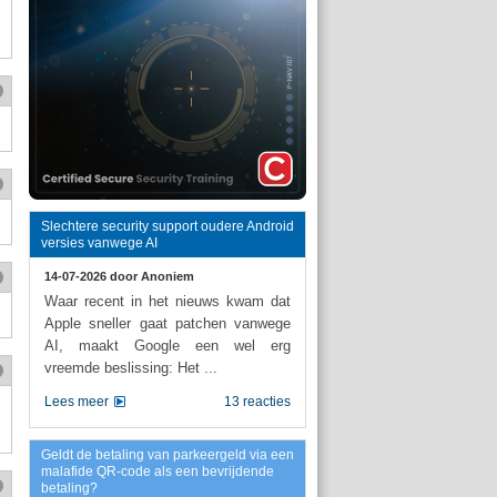
Slechtere security support oudere Android
versies vanwege AI
14-07-2026 door
Anoniem
Waar recent in het nieuws kwam dat
Apple sneller gaat patchen vanwege
AI, maakt Google een wel erg
vreemde beslissing: Het ...
Lees meer
13 reacties
Geldt de betaling van parkeergeld via een
malafide QR-code als een bevrijdende
betaling?