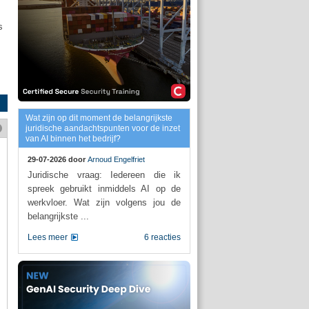
s
Wat zijn op dit moment de belangrijkste
juridische aandachtspunten voor de inzet
van AI binnen het bedrijf?
29-07-2026 door
Arnoud Engelfriet
Juridische vraag: Iedereen die ik
spreek gebruikt inmiddels AI op de
werkvloer. Wat zijn volgens jou de
belangrijkste ...
Lees meer
6 reacties