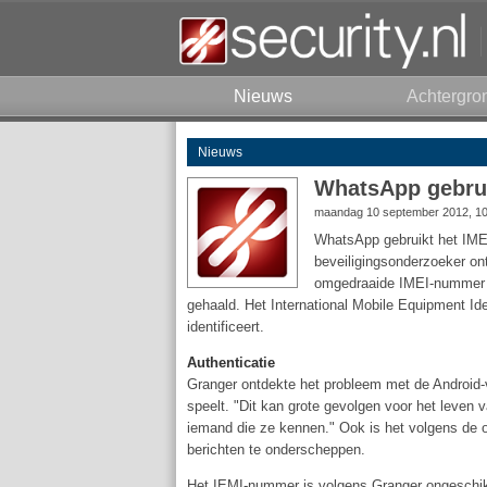
Nieuws
Achtergro
Nieuws
WhatsApp gebru
maandag 10 september 2012, 1
WhatsApp gebruikt het IME
beveiligingsonderzoeker on
omgedraaide IMEI-nummer va
gehaald. Het International Mobile Equipment Ide
identificeert.
Authenticatie
Granger ontdekte het probleem met de Android-
speelt. "Dit kan grote gevolgen voor het leven
iemand die ze kennen." Ook is het volgens de o
berichten te onderscheppen.
Het IEMI-nummer is volgens Granger ongeschikt