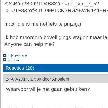
32GB/dp/B002TD4B8S/ref=pd_sim_e_5?
ie=UTF8&refRID=09PTCKSRGABWN4Z4ER
maar die is me net iets te prijzig:)
Ik heb meerdere beveiligings vragen maar la
Anyone can help me?
trojan plasmarat
virtualbox
Reacties (20)
24-03-2014, 17:39 door
Anoniem
Waarvoor wil je het gaan gebruiken?