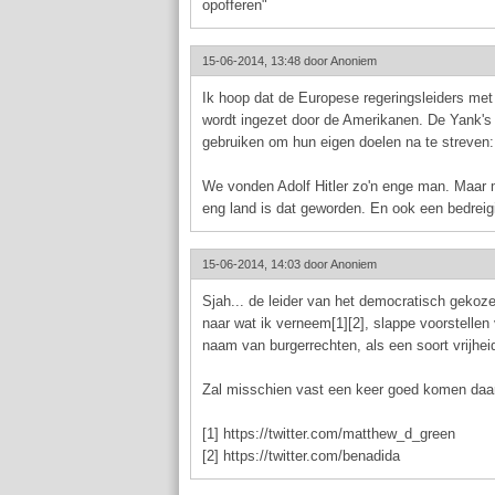
opofferen"
15-06-2014, 13:48 door
Anoniem
Ik hoop dat de Europese regeringsleiders met
wordt ingezet door de Amerikanen. De Yank's z
gebruiken om hun eigen doelen na te streven: 
We vonden Adolf Hitler zo'n enge man. Maar me
eng land is dat geworden. En ook een bedreigin
15-06-2014, 14:03 door
Anoniem
Sjah... de leider van het democratisch gekoz
naar wat ik verneem[1][2], slappe voorstellen
naam van burgerrechten, als een soort vrijhei
Zal misschien vast een keer goed komen daar, 
[1] https://twitter.com/matthew_d_green
[2] https://twitter.com/benadida