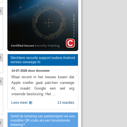
Slechtere security support oudere Android
versies vanwege AI
14-07-2026 door
Anoniem
Waar recent in het nieuws kwam dat
Apple sneller gaat patchen vanwege
AI, maakt Google een wel erg
vreemde beslissing: Het ...
Lees meer
13 reacties
Geldt de betaling van parkeergeld via een
malafide QR-code als een bevrijdende
betaling?