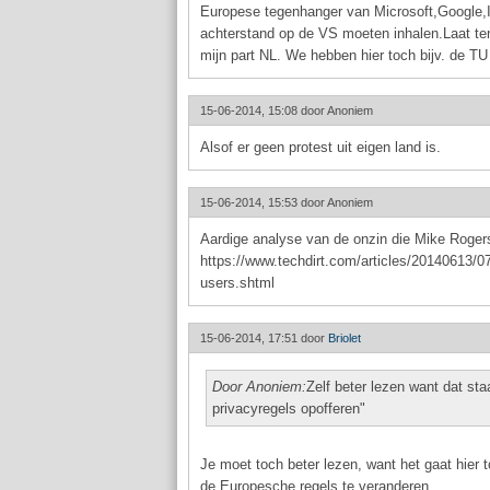
Europese tegenhanger van Microsoft,Google,
achterstand op de VS moeten inhalen.Laat ten
mijn part NL. We hebben hier toch bijv. de TU
15-06-2014, 15:08 door
Anoniem
Alsof er geen protest uit eigen land is.
15-06-2014, 15:53 door
Anoniem
Aardige analyse van de onzin die Mike Rogers
https://www.techdirt.com/articles/20140613/07
users.shtml
15-06-2014, 17:51 door
Briolet
Door Anoniem:
Zelf beter lezen want dat st
privacyregels opofferen"
Je moet toch beter lezen, want het gaat hier
de Europesche regels te veranderen.