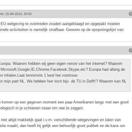
rkt: 15-06-2014, 20:03
en EU wetgeving te overtreden zouden aangeklaagd en opgepakt moeten
nele activiteiten is namelijk strafbaar. Gewoon op de opsporingslijst van
Europa. Waarom hebben wij geen eigen versie van het internet? Waarom
 Microsoft,Google,IE,Chrome,Facebook,Skype,etc? Europa had allang de
n inhalen.Laat tenminste 1 land het voortouw
or mijn part NL. We hebben hier toch bijv. de TU in Delft!? Waarom kan NL
an komen op een gegeven moment een paar Amerikanen langs met een groot
eologisch in je schoenen staan om nee te zeggen.
niet altijd makkelijk gaat i.v.m. verschillende wetgevingen en talen van
e maakt, dan heeft hij gelijk een behoorlijk groot publiek en de kans om