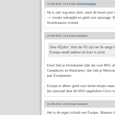
15-06-2014, 14:13 door
NumesSanguis
Hij is ook nog eens dom, want dit levert jui
--> minder reikwijdte en geld voor spionage. M
Amerikaanse invloed.
15-06-2014, 14:13 door
Anoniem
Door RZyltst:
Voor de VS zijn we 3e rangs bu
Europa wordt wakker en kom in actie.
Eerst heb je Amerikanen (dat die voor 80% ui
Canadezen en Alaskanen, dan heb je Mexican
pas Europeanen.
Europa is alleen goed voor tiener-reisjes w
(en speciaal door de NSA nagekeken Cisco ro
15-06-2014, 14:53 door
Anoniem
Het is de eigen schuld van Europa. Waarom h