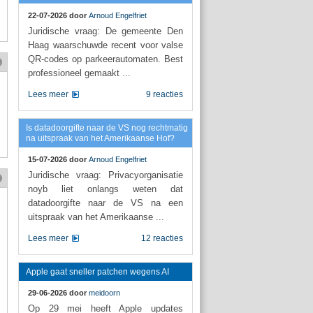
22-07-2026 door
Arnoud Engelfriet
Juridische vraag: De gemeente Den
Haag waarschuwde recent voor valse
QR-codes op parkeerautomaten. Best
professioneel gemaakt ...
Lees meer
9 reacties
Is datadoorgifte naar de VS nog rechtmatig
na uitspraak van het Amerikaanse Hof?
15-07-2026 door
Arnoud Engelfriet
Juridische vraag: Privacyorganisatie
noyb liet onlangs weten dat
datadoorgifte naar de VS na een
uitspraak van het Amerikaanse ...
Lees meer
12 reacties
Apple gaat sneller patchen wegens AI
29-06-2026 door
meidoorn
Op 29 mei heeft Apple updates