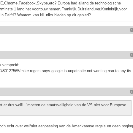
IE,Chrome,Facebook,Skype,etc? Europa had allang de technologische
minste 1 land het voortouw nemen,Frankrijk,Duitsland,Ver.Koninkrijk,voor
 in Delft!? Waarom kan NL niks bieden op dit gebied?
 verspreid:
480127565/mike-rogers-says-google-is-unpatriotic-not-wanting-nsa-to-spy-its-
aat er dus wel!!! "moeten de staatsveiligheid van de VS niet voor Europese
 toch echt over wel/niet aanpassing van de Amerikaanse regels en geen poging