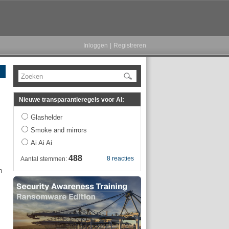
Inloggen
|
Registreren
Zoeken
Nieuwe transparantieregels voor AI:
Glashelder
Smoke and mirrors
Ai Ai Ai
488
8 reacties
Aantal stemmen:
n