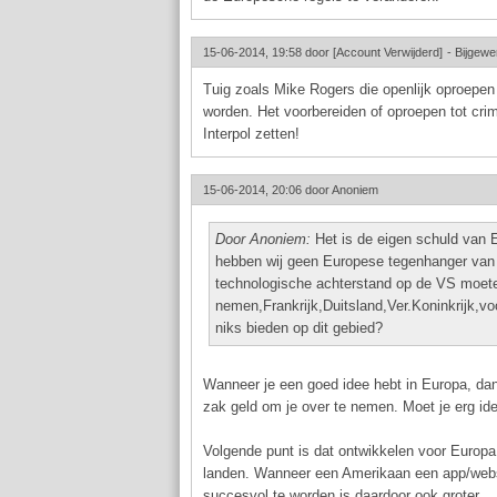
15-06-2014, 19:58 door
[Account Verwijderd]
-
Bijgewe
Tuig zoals Mike Rogers die openlijk oproep
worden. Het voorbereiden of oproepen tot crimi
Interpol zetten!
15-06-2014, 20:06 door
Anoniem
Door Anoniem:
Het is de eigen schuld van 
hebben wij geen Europese tegenhanger van
technologische achterstand op de VS moete
nemen,Frankrijk,Duitsland,Ver.Koninkrijk,vo
niks bieden op dit gebied?
Wanneer je een goed idee hebt in Europa, d
zak geld om je over te nemen. Moet je erg id
Volgende punt is dat ontwikkelen voor Europa 
landen. Wanneer een Amerikaan een app/websit
succesvol te worden is daardoor ook groter.