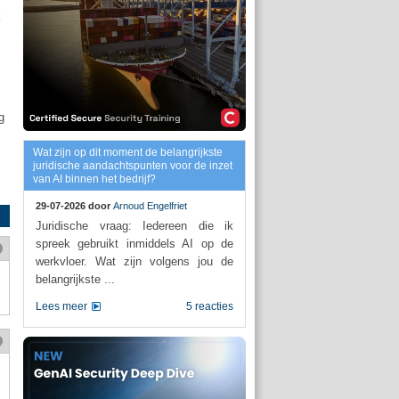
k
g
Wat zijn op dit moment de belangrijkste
juridische aandachtspunten voor de inzet
van AI binnen het bedrijf?
29-07-2026 door
Arnoud Engelfriet
Juridische vraag: Iedereen die ik
spreek gebruikt inmiddels AI op de
werkvloer. Wat zijn volgens jou de
belangrijkste ...
Lees meer
5 reacties