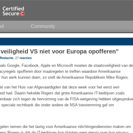
nd
Community
veiligheid VS niet voor Europa opofferen"
Redactie
, 27
reacties
als Google, Facebook, Apple en Microsoft moeten de staatsveiligheid van de
acyregels opofferen door maatregelen te treffen waardoor Amerikaanse
ger hun werk kunnen doen, zo stelt de Amerikaanse Republikein Mike Rogers.
mité van het Huis van Afgevaardigden dat deze week voor het eerst een
heid had. Daarin hekelde Rogers dat grote Amerikaanse IT-bedrijven zoals
penbaar zich tegen de hervorming van de FISA-wetgeving hebben uitgesproke
e speciale rechtbank die onder andere de NSA toestemming gaf om
egelen nemen die het lastig voor Amerikaanse inlichtingendiensten maken om
ns Rogers is dat de IT-bedrijven hun klanten weer gerust over hun privacy