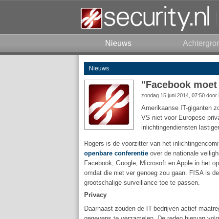
Nieuws
Achtergro
Nieuws
"Facebook moet 
zondag 15 juni 2014, 07:50 door
Amerikaanse IT-giganten zo
VS niet voor Europese priv
inlichtingendiensten lasti
Rogers is de voorzitter van het inlichtingenco
openbare conferentie
over de nationale veilig
Facebook, Google, Microsoft en Apple in het o
omdat die niet ver genoeg zou gaan. FISA is d
grootschalige surveillance toe te passen.
Privacy
Daarnaast zouden de IT-bedrijven actief maatr
gegevens te verzamelen. De reden hiervan volge