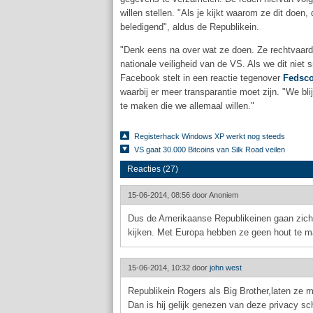
willen stellen. "Als je kijkt waarom ze dit doen
beledigend", aldus de Republikein.
"Denk eens na over wat ze doen. Ze rechtvaard
nationale veiligheid van de VS. Als we dit niet s
Facebook stelt in een reactie tegenover
Fedsc
waarbij er meer transparantie moet zijn. "We bl
te maken die we allemaal willen."
Registerhack Windows XP werkt nog steeds
VS gaat 30.000 Bitcoins van Silk Road veilen
Reacties (27)
15-06-2014, 08:56 door
Anoniem
Dus de Amerikaanse Republikeinen gaan zich 
kijken. Met Europa hebben ze geen hout te m
15-06-2014, 10:32 door
john west
Republikein Rogers als Big Brother,laten ze m
Dan is hij gelijk genezen van deze privacy sc