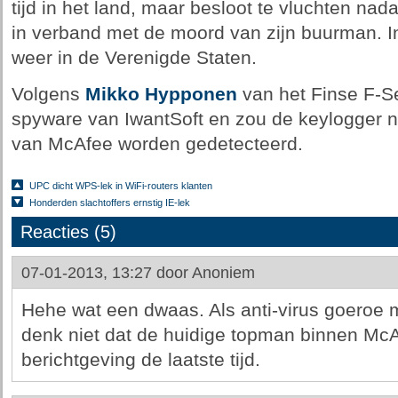
tijd in het land, maar besloot te vluchten nad
in verband met de moord van zijn buurman. I
weer in de Verenigde Staten.
Volgens
Mikko Hypponen
van het Finse F-S
spyware van IwantSoft en zou de keylogger ni
van McAfee worden gedetecteerd.
UPC dicht WPS-lek in WiFi-routers klanten
Honderden slachtoffers ernstig IE-lek
Reacties (5)
07-01-2013, 13:27 door
Anoniem
Hehe wat een dwaas. Als anti-virus goeroe 
denk niet dat de huidige topman binnen McAf
berichtgeving de laatste tijd.