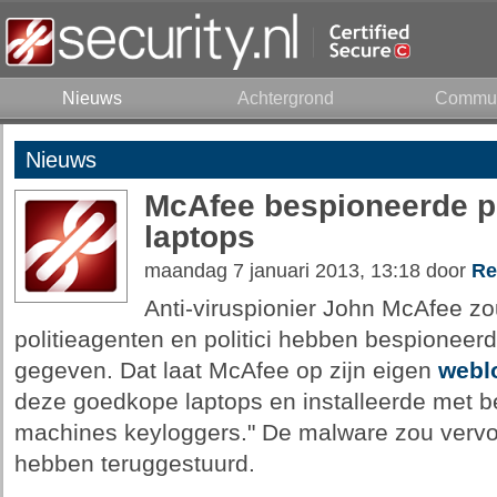
Nieuws
Achtergrond
Commun
Nieuws
McAfee bespioneerde po
laptops
maandag 7 januari 2013, 13:18 door
Re
Anti-viruspionier John McAfee zo
politieagenten en politici hebben bespioneerd 
gegeven. Dat laat McAfee op zijn eigen
webl
deze goedkope laptops en installeerde met b
machines keyloggers." De malware zou vervol
hebben teruggestuurd.