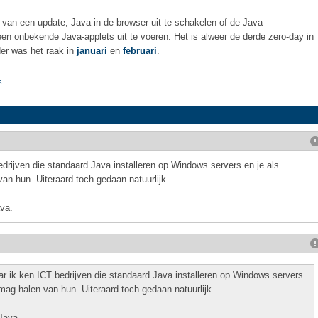
g van een update, Java in de browser uit te schakelen of de Java
geen onbekende Java-applets uit te voeren. Het is alweer de derde zero-day in
der was het raak in
januari
en
februari
.
s
rijven die standaard Java installeren op Windows servers en je als
an hun. Uiteraard toch gedaan natuurlijk.
va.
ik ken ICT bedrijven die standaard Java installeren op Windows servers
mag halen van hun. Uiteraard toch gedaan natuurlijk.
Java.