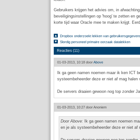
Gebruikers krijgen het advies om, in afwachtin
beveiligingsinstellingen op 'hoog' te zetten en 
korte tijd waar Oracle mee te maken krijgt. Eer
Dropbox onderzoekt lekken van gebruikersgegeven
Slordig personeel primaire oorzaak datalekken
Reacties (11)
01-03-2013, 10:18 door
Above
Ik ga geen namen noemen maar ik ken ICT bed
systeembeheerder deze er niet af mag halen v
De servers draaien gewoon nog top zonder Ja
01-03-2013, 10:27 door
Anoniem
Door Above:
Ik ga geen namen noemen maar 
en je als systeembeheerder deze er niet af 
De servers draaien gewoon nog top zonder 