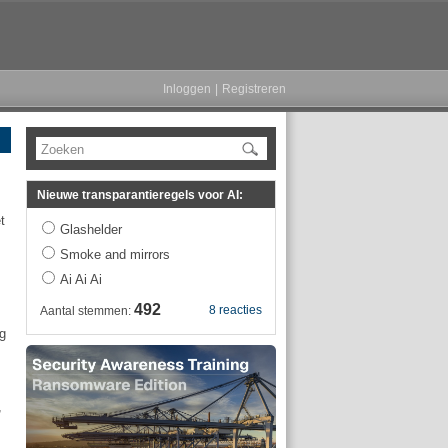
Inloggen
|
Registreren
Zoeken
Nieuwe transparantieregels voor AI:
t
Glashelder
Smoke and mirrors
Ai Ai Ai
492
8 reacties
Aantal stemmen:
ng
,