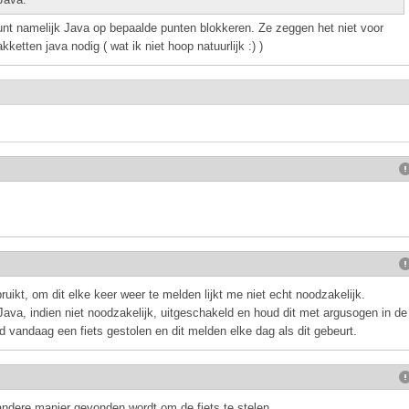
 kunt namelijk Java op bepaalde punten blokkeren. Ze zeggen het niet voor
etten java nodig ( wat ik niet hoop natuurlijk :) )
uikt, om dit elke keer weer te melden lijkt me niet echt noodzakelijk.
 Java, indien niet noodzakelijk, uitgeschakeld en houd dit met argusogen in de
and vandaag een fiets gestolen en dit melden elke dag als dit gebeurt.
 andere manier gevonden wordt om de fiets te stelen.