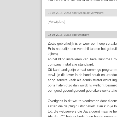
01-03-2013, 20:53 door
[Account Verwijderd]
[Verwijderd]
02-03-2013, 10:32 door
Anoniem
Zoals gebruikelijk is er weer een hoop spraak
Er is natuurlijk een verschil tussen het gebr
kijken)
en het blind installeren van Java Runtime Envi
company installatie standaard.
Dit kan handig zijn omdat sommige programma'
terwijl je dit liever in de hand houdt en uptod
er op servers vaak als administrator wordt i
op te halen ofzo dan wordt hij wellicht besme
een goed geconfigureerd gebruikerswerkstatio
Overigens is dit wel te voorkomen door tijdens
zetten die de plugin uitschakelt. Dan kun je l
tot, die webservers die Java doen) maar je h
Als dat ICT beheer bedrijf een beetje compet