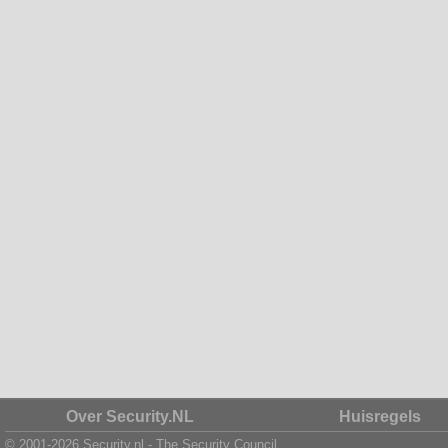
Over Security.NL
Huisregels
© 2001-2026 Security.nl - The Security Council