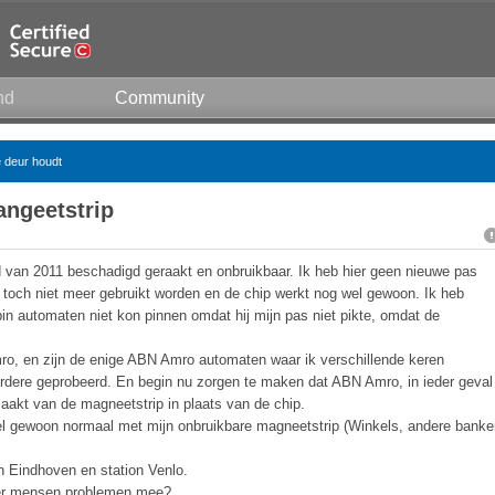
nd
Community
e deur houdt
ngeetstrip
d van 2011 beschadigd geraakt en onbruikbaar. Ik heb hier geen nieuwe pas
toch niet meer gebruikt worden en de chip werkt nog wel gewoon. Ik heb
 pin automaten niet kon pinnen omdat hij mijn pas niet pikte, omdat de
o, en zijn de enige ABN Amro automaten waar ik verschillende keren
erdere geprobeerd. En begin nu zorgen te maken dat ABN Amro, in ieder geval
akt van de magneetstrip in plaats van de chip.
el gewoon normaal met mijn onbruikbare magneetstrip (Winkels, andere banke
n Eindhoven en station Venlo.
eer mensen problemen mee?