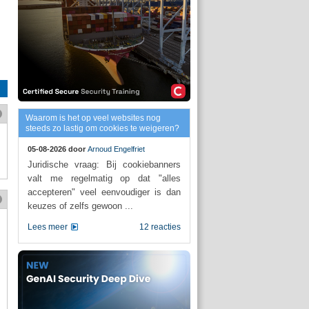
Waarom is het op veel websites nog
steeds zo lastig om cookies te weigeren?
05-08-2026 door
Arnoud Engelfriet
Juridische vraag: Bij cookiebanners
valt me regelmatig op dat "alles
accepteren" veel eenvoudiger is dan
keuzes of zelfs gewoon ...
Lees meer
12 reacties