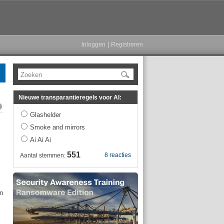
Inloggen
|
Registreren
Zoeken
Nieuwe transparantieregels voor AI:
Glashelder
Smoke and mirrors
Ai Ai Ai
551
8 reacties
Aantal stemmen:
n