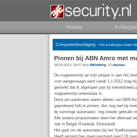
Nieuws
Achtergro
Computerbeveiliging
- Hoe je bad guys buiten d
Pinnen bij ABN Amro met ma
26-03-2013, 16:07 door
Whireking
, 10
reacties
De magneetstrip op mijn pinpas is aan het ein
voor aangevraagd want vanaf 1-1-2012 mag hij 
gemerkt dat ik afgelopen jaar bij enkele(twee)
magneetstrip onleesbaar is.
Deze pin automaten waren allebei van ABN Amr
geprobeerd heb te pinnen, dus nog niet bij me
bij sommige automaten, nog steeds gebruikt ma
Alle andere pinautomaten doen het allemaal w
ook in België /Frankrijk /Duitsland)
Het gaat om de automaten bij het Stadhuisplei
Heeft iemand hier meer verstand over? Of m