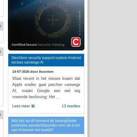
Slechtere security support oudere Android
versies vanwege AI
14-07-2026 door
Anoniem
Waar recent in het nieuws kwam dat
Apple sneller gaat patchen vanwege
AI, maakt Google een wel erg
vreemde beslissing: Het ...
Lees meer
13 reacties
Wat zijn op dit moment de belangrijkste
juridische aandachtspunten voor de inzet
van AI binnen het bedrijf?