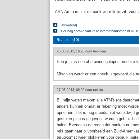
ABN Amro is niet de bank waar ik bij zit, voor z
[Verwijderd]
Is er nog sprake van veilig internetbankieren bij NI
Reacties (10)
26-03-2013, 16:28 door
Anoniem
Ben je al is een abn binnengelopen en deze v
Mischien wordt er een check uitgevoerd die n
27-03-2013, 09:02 door
xclude
Bij mijn weten maken alle ATM's (geldautoma
anders kunnen omdat er rekening moet worde
opnemen. Het is nog steeds niet wereldwijd g
gestolen pinpas gegevens worden gebruikt om
halen. Eveneens de reden dat banken nu mass
reis gaan naar bijvoorbeeld een Zuid-Amerikaa
terugkomst weer blokkeren voor gebruik buite