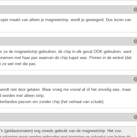
n kopie maakt van alleen je magneetstrip, wordt je geweigerd. Dus lezen van
ls ze de magneetstrip gebruiken, de chip in elk geval OOK gebruiken, want
opnemen met haar pas waarvan de chip kapot was. Pinnen in de winkel (dat
n ze wel met die pas,
 wordt niet door gelaten. Maar vroeg me vooral af of het onveilig was, maar
d worden met alleen strip.
itenlandse passen om zonder chip (het verhaal van xclude).
's (geldautomaten) nog steeds gebruik van de magneetstrip. Het zou
 rekening moet worden gehouden met toeristen en zakenlui van buiten de