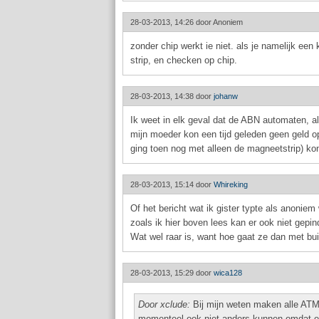
28-03-2013, 14:26 door
Anoniem
zonder chip werkt ie niet. als je namelijk ee
strip, en checken op chip.
28-03-2013, 14:38 door
johanw
Ik weet in elk geval dat de ABN automaten, a
mijn moeder kon een tijd geleden geen geld 
ging toen nog met alleen de magneetstrip) ko
28-03-2013, 15:14 door
Whireking
Of het bericht wat ik gister typte als anoniem
zoals ik hier boven lees kan er ook niet gepin
Wat wel raar is, want hoe gaat ze dan met bu
28-03-2013, 15:29 door
wica128
Door xclude:
Bij mijn weten maken alle ATM
momenteel ook niet anders kunnen omdat er