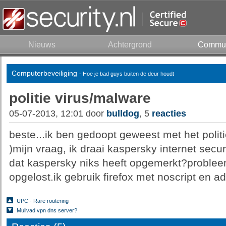
Nieuws
Achtergrond
Commun
Computerbeveiliging
- Hoe je bad guys buiten de deur houdt
politie virus/malware
05-07-2013, 12:01 door
bulldog
, 5
reacties
beste...ik ben gedoopt geweest met het politi
)mijn vraag, ik draai kaspersky internet sec
dat kaspersky niks heeft opgemerkt?problee
opgelost.ik gebruik firefox met noscript en a
UPC - Rare routering
Mullvad vpn dns server?